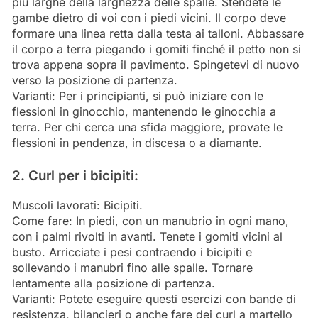
più larghe della larghezza delle spalle. Stendete le
gambe dietro di voi con i piedi vicini. Il corpo deve
formare una linea retta dalla testa ai talloni. Abbassare
il corpo a terra piegando i gomiti finché il petto non si
trova appena sopra il pavimento. Spingetevi di nuovo
verso la posizione di partenza.
Varianti: Per i principianti, si può iniziare con le
flessioni in ginocchio, mantenendo le ginocchia a
terra. Per chi cerca una sfida maggiore, provate le
flessioni in pendenza, in discesa o a diamante.
2. Curl per i bicipiti:
Muscoli lavorati: Bicipiti.
Come fare: In piedi, con un manubrio in ogni mano,
con i palmi rivolti in avanti. Tenete i gomiti vicini al
busto. Arricciate i pesi contraendo i bicipiti e
sollevando i manubri fino alle spalle. Tornare
lentamente alla posizione di partenza.
Varianti: Potete eseguire questi esercizi con bande di
resistenza, bilancieri o anche fare dei curl a martello