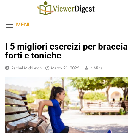
Skip
to
content
MENU
I 5 migliori esercizi per braccia
forti e toniche
Rachel Middleton
Marzo 21, 2026
4 Mins