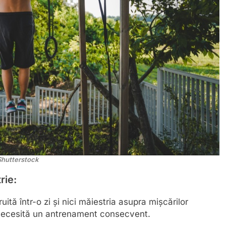
Shutterstock
rie:
tă într-o zi și nici măiestria asupra mișcărilor
e necesită un antrenament consecvent.