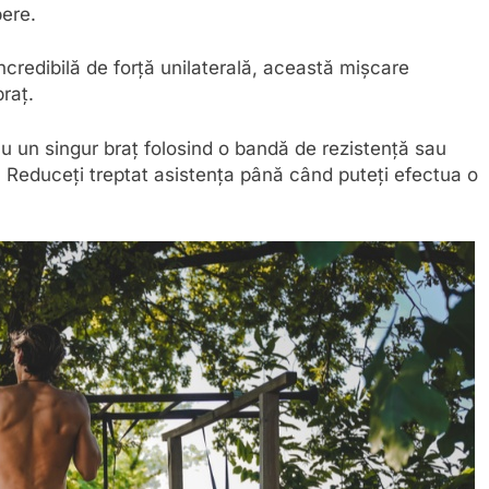
bere.
credibilă de forță unilaterală, această mișcare
braț.
cu un singur braț folosind o bandă de rezistență sau
 Reduceți treptat asistența până când puteți efectua o