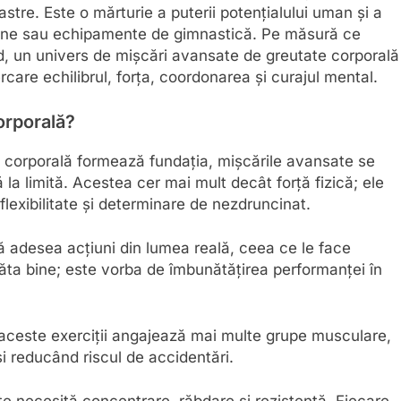
noastre. Este o mărturie a puterii potențialului uman și a
terne sau echipamente de gimnastică. Pe măsură ce
ard, un univers de mișcări avansate de greutate corporală
rcare echilibrul, forța, coordonarea și curajul mental.
orporală?
e corporală formează fundația, mișcările avansate se
a limită. Acestea cer mai mult decât forță fizică; ele
lexibilitate și determinare de nezdruncinat.
 adesea acțiuni din lumea reală, ceea ce le face
ăta bine; este vorba de îmbunătățirea performanței în
 aceste exerciții angajează mai multe grupe musculare,
i reducând riscul de accidentări.