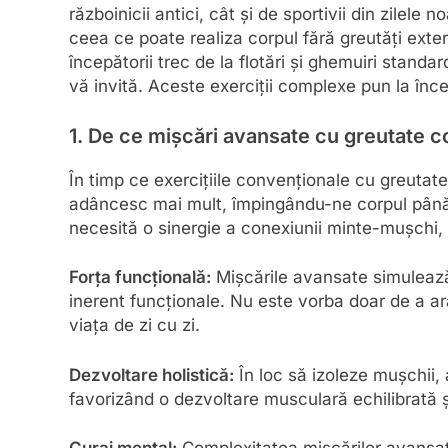
războinicii antici, cât și de sportivii din zilele 
ceea ce poate realiza corpul fără greutăți ex
începătorii trec de la flotări și ghemuiri stand
vă invită. Aceste exerciții complexe pun la înce
1. De ce mișcări avansate cu greutate c
În timp ce exercițiile convenționale cu greutat
adâncesc mai mult, împingându-ne corpul până l
necesită o sinergie a conexiunii minte-mușchi, f
Forța funcțională:
Mișcările avansate simulează
inerent funcționale. Nu este vorba doar de a ar
viața de zi cu zi.
Dezvoltare holistică:
În loc să izoleze mușchii,
favorizând o dezvoltare musculară echilibrată ș