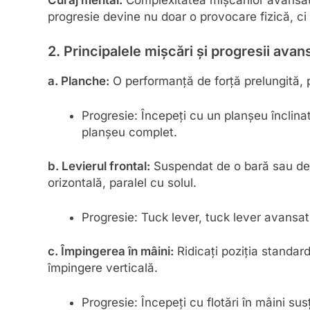
Curaj mental:
Complexitatea mișcărilor avansate
progresie devine nu doar o provocare fizică, ci
2. Principalele mișcări și progresii ava
a. Planche:
O performanță de forță prelungită, p
Progresie: Începeți cu un planșeu înclinat
planșeu complet.
b. Levierul frontal:
Suspendat de o bară sau de i
orizontală, paralel cu solul.
Progresie: Tuck lever, tuck lever avansat,
c. Împingerea în mâini:
Ridicați poziția standar
împingere verticală.
Progresie: Începeți cu flotări în mâini su