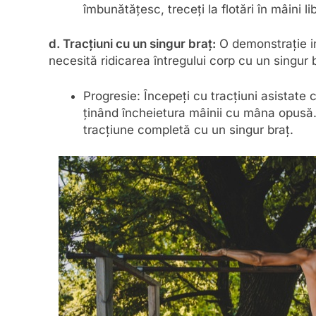
îmbunătățesc, treceți la flotări în mâini li
d. Tracțiuni cu un singur braț:
O demonstrație in
necesită ridicarea întregului corp cu un singur 
Progresie: Începeți cu tracțiuni asistate 
ținând încheietura mâinii cu mâna opusă.
tracțiune completă cu un singur braț.