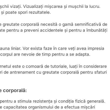
hii vizați. Vizualizați mișcarea și mușchii la lucru.
i poate spori rezultatele.
de greutate corporală necesită o gamă semnificativă de
tate pentru a preveni accidentele și pentru a îmbunătăți
una liniar. Vor exista faze în care veți avea impresia
corpul are nevoie de timp pentru a se adapta.
rnetul este o comoară de tutoriale, luați în considerare
ri de antrenament cu greutate corporală pentru sfaturi
e corporală:
pentru a stimula rezistența și condiția fizică generală.
te capacitatea organismului de a efectua mișcări