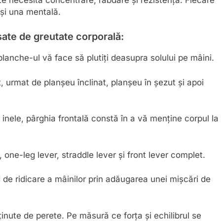
 necesită concentrare, răbdare și rezistență. Fiecare
 și una mentală.
nsate de greutate corporală:
lanche-ul vă face să plutiți deasupra solului pe mâini.
, urmat de planșeu înclinat, planșeu în șezut și apoi
nele, pârghia frontală constă în a vă menține corpul la
 one-leg lever, straddle lever și front lever complet.
d de ridicare a mâinilor prin adăugarea unei mișcări de
sținute de perete. Pe măsură ce forța și echilibrul se