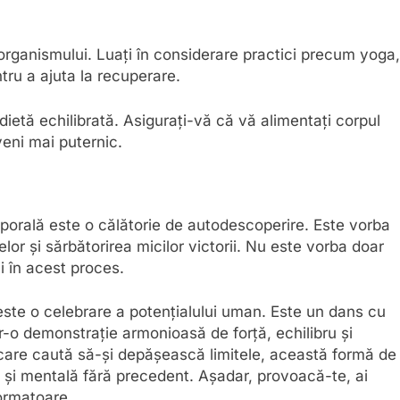
rganismului. Luați în considerare practici precum yoga,
tru a ajuta la recuperare.
dietă echilibrată. Asigurați-vă că vă alimentați corpul
eveni mai puternic.
porală este o călătorie de autodescoperire. Este vorba
lor și sărbătorirea micilor victorii. Nu este vorba doar
i în acest proces.
ste o celebrare a potențialului uman. Este un dans cu
tr-o demonstrație armonioasă de forță, echilibru și
a care caută să-și depășească limitele, această formă de
ă și mentală fără precedent. Așadar, provoacă-te, ai
formatoare.