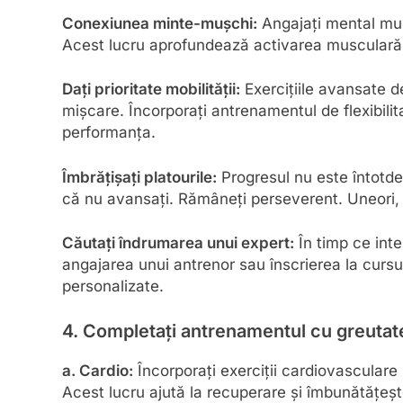
Conexiunea minte-mușchi:
Angajați mental mușc
Acest lucru aprofundează activarea musculară ș
Dați prioritate mobilității:
Exercițiile avansate 
mișcare. Încorporați antrenamentul de flexibili
performanța.
Îmbrățișați platourile:
Progresul nu este întotdea
că nu avansați. Rămâneți perseverent. Uneori, 
Căutați îndrumarea unui expert:
În timp ce inte
angajarea unui antrenor sau înscrierea la cursu
personalizate.
4. Completați antrenamentul cu greutat
a. Cardio:
Încorporați exerciții cardiovasculare 
Acest lucru ajută la recuperare și îmbunătățeș