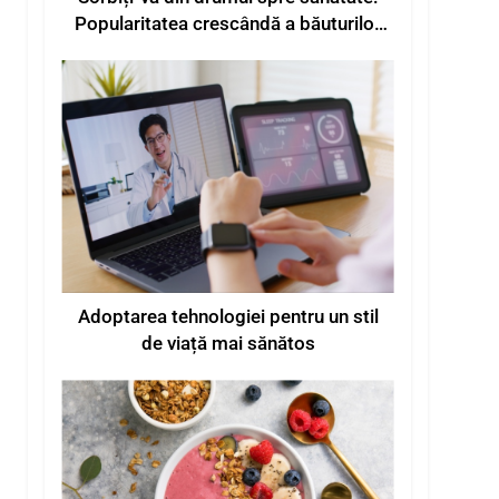
Popularitatea crescândă a băuturilor
funcționale pentru o mai bună stare
de bine
Adoptarea tehnologiei pentru un stil
de viață mai sănătos