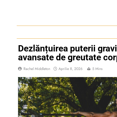
Skip
to
content
Dezlănțuirea puterii gravi
avansate de greutate cor
Rachel Middleton
Aprilie 8, 2026
5 Mins