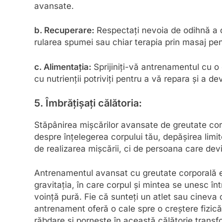
avansate.
b. Recuperare:
Respectați nevoia de odihnă a o
rularea spumei sau chiar terapia prin masaj pen
c. Alimentația:
Sprijiniți-vă antrenamentul cu o 
cu nutrienții potriviți pentru a vă repara și a d
5. Îmbrățișați călătoria:
Stăpânirea mișcărilor avansate de greutate cor
despre înțelegerea corpului tău, depășirea limite
de realizarea mișcării, ci de persoana care devi
Antrenamentul avansat cu greutate corporală e
gravitația, în care corpul și mintea se unesc în
voință pură. Fie că sunteți un atlet sau cinev
antrenament oferă o cale spre o creștere fizic
răbdare și pornește în această călătorie trans