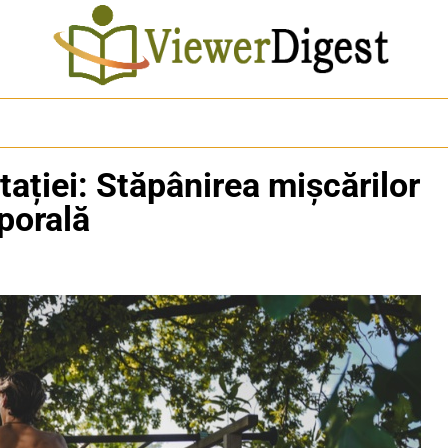
tației: Stăpânirea mișcărilor
porală