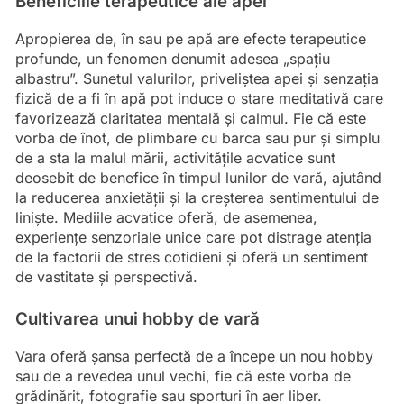
Beneficiile terapeutice ale apei
Apropierea de, în sau pe apă are efecte terapeutice
profunde, un fenomen denumit adesea „spațiu
albastru”. Sunetul valurilor, priveliștea apei și senzația
fizică de a fi în apă pot induce o stare meditativă care
favorizează claritatea mentală și calmul. Fie că este
vorba de înot, de plimbare cu barca sau pur și simplu
de a sta la malul mării, activitățile acvatice sunt
deosebit de benefice în timpul lunilor de vară, ajutând
la reducerea anxietății și la creșterea sentimentului de
liniște. Mediile acvatice oferă, de asemenea,
experiențe senzoriale unice care pot distrage atenția
de la factorii de stres cotidieni și oferă un sentiment
de vastitate și perspectivă.
Cultivarea unui hobby de vară
Vara oferă șansa perfectă de a începe un nou hobby
sau de a revedea unul vechi, fie că este vorba de
grădinărit, fotografie sau sporturi în aer liber.