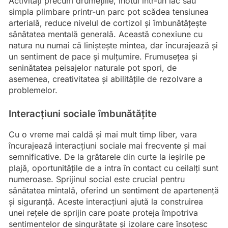
Activități precum drumețiile, înotul într-un lac sau
simpla plimbare printr-un parc pot scădea tensiunea
arterială, reduce nivelul de cortizol și îmbunătățește
sănătatea mentală generală. Această conexiune cu
natura nu numai că liniștește mintea, dar încurajează și
un sentiment de pace și mulțumire. Frumusețea și
seninătatea peisajelor naturale pot spori, de
asemenea, creativitatea și abilitățile de rezolvare a
problemelor.
Interacțiuni sociale îmbunătățite
Cu o vreme mai caldă și mai mult timp liber, vara
încurajează interacțiuni sociale mai frecvente și mai
semnificative. De la grătarele din curte la ieșirile pe
plajă, oportunitățile de a intra în contact cu ceilalți sunt
numeroase. Sprijinul social este crucial pentru
sănătatea mintală, oferind un sentiment de apartenență
și siguranță. Aceste interacțiuni ajută la construirea
unei rețele de sprijin care poate proteja împotriva
sentimentelor de singurătate și izolare care însoțesc