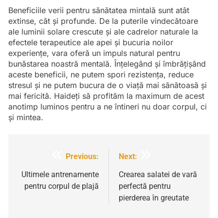
Beneficiile verii pentru sănătatea mintală sunt atât
extinse, cât și profunde. De la puterile vindecătoare
ale luminii solare crescute și ale cadrelor naturale la
efectele terapeutice ale apei și bucuria noilor
experiențe, vara oferă un impuls natural pentru
bunăstarea noastră mentală. Înțelegând și îmbrățișând
aceste beneficii, ne putem spori rezistența, reduce
stresul și ne putem bucura de o viață mai sănătoasă și
mai fericită. Haideți să profităm la maximum de acest
anotimp luminos pentru a ne întineri nu doar corpul, ci
și mintea.
Navigare
Previous:
Next:
în
Ultimele antrenamente
Crearea salatei de vară
pentru corpul de plajă
perfectă pentru
articole
pierderea în greutate