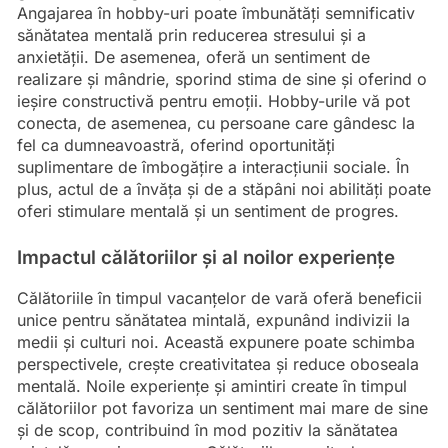
Angajarea în hobby-uri poate îmbunătăți semnificativ
sănătatea mentală prin reducerea stresului și a
anxietății. De asemenea, oferă un sentiment de
realizare și mândrie, sporind stima de sine și oferind o
ieșire constructivă pentru emoții. Hobby-urile vă pot
conecta, de asemenea, cu persoane care gândesc la
fel ca dumneavoastră, oferind oportunități
suplimentare de îmbogățire a interacțiunii sociale. În
plus, actul de a învăța și de a stăpâni noi abilități poate
oferi stimulare mentală și un sentiment de progres.
Impactul călătoriilor și al noilor experiențe
Călătoriile în timpul vacanțelor de vară oferă beneficii
unice pentru sănătatea mintală, expunând indivizii la
medii și culturi noi. Această expunere poate schimba
perspectivele, crește creativitatea și reduce oboseala
mentală. Noile experiențe și amintiri create în timpul
călătoriilor pot favoriza un sentiment mai mare de sine
și de scop, contribuind în mod pozitiv la sănătatea