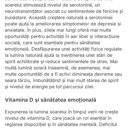
soarelui stimulează nivelul de serotonină, un
neurotransmițător asociat cu sentimentele de fericire și
bunăstare. Această creștere naturală a serotoninei
poate ajuta la ameliorarea simptomelor de depresie și
anxietate. În plus, zilele mai lungi oferă mai multe
oportunități pentru activități în aer liber și interacțiune
socială, care sunt esențiale pentru sănătatea
emoțională. Desfășurarea unei activități fizice regulate
la lumina naturală ajută la menținerea unei stări de
spirit echilibrate și reduce sentimentele de stres. Mai
multă lumină solară înseamnă, de asemenea, mai
multe oportunități de a fi activi dimineața devreme sau
seara târziu, îmbunătățind și mai mult starea de spirit
și nivelul de energie pe tot parcursul zilei.
Vitamina D și sănătatea emoțională
Expunerea la lumina soarelui în timpul verii ne crește
nivelul de vitamina D, care joacă un rol esențial în
reglarea dispoziției și în sănătatea mentală. Deficitul