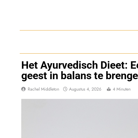
Ga
naar
de
inhoud
Het Ayurvedisch Dieet: E
geest in balans te breng
Rachel Middleton
Augustus 4, 2026
4 Minuten