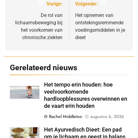
Bericht
Vorige:
Volgende:
navigatie
De rol van
Het opnemen van
lichaamsbeweging bij
ontstekingsremmende
het voorkomen van
voedingsmiddelen in je
chronische ziekten
dieet
Gerelateerd nieuws
Het tempo erin houden: hoe
Shutterstock
veelvoorkomende
hardloopblessures overwinnen en
de vaart erin houden
Rachel Middleton
augustus 6, 2026
Het Ayurvedisch Dieet: Een pad
Shutterstock
om je lichaam en geest in balans