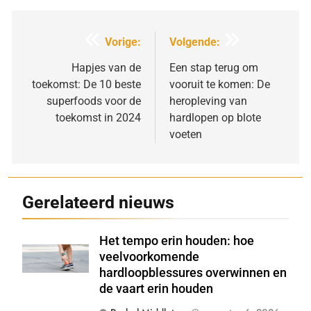
Bericht
Vorige:
Volgende:
navigatie
Hapjes van de
Een stap terug om
toekomst: De 10 beste
vooruit te komen: De
superfoods voor de
heropleving van
toekomst in 2024
hardlopen op blote
voeten
Gerelateerd nieuws
Het tempo erin houden: hoe
Shutterstock
veelvoorkomende
hardloopblessures overwinnen en
de vaart erin houden