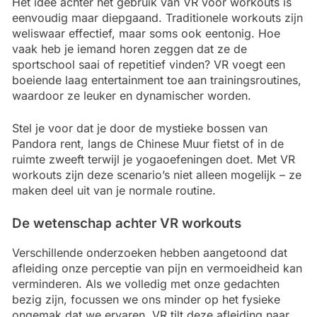
Het idee achter het gebruik van VR voor workouts is
eenvoudig maar diepgaand. Traditionele workouts zijn
weliswaar effectief, maar soms ook eentonig. Hoe
vaak heb je iemand horen zeggen dat ze de
sportschool saai of repetitief vinden? VR voegt een
boeiende laag entertainment toe aan trainingsroutines,
waardoor ze leuker en dynamischer worden.
Stel je voor dat je door de mystieke bossen van
Pandora rent, langs de Chinese Muur fietst of in de
ruimte zweeft terwijl je yogaoefeningen doet. Met VR
workouts zijn deze scenario’s niet alleen mogelijk – ze
maken deel uit van je normale routine.
De wetenschap achter VR workouts
Verschillende onderzoeken hebben aangetoond dat
afleiding onze perceptie van pijn en vermoeidheid kan
verminderen. Als we volledig met onze gedachten
bezig zijn, focussen we ons minder op het fysieke
ongemak dat we ervaren. VR tilt deze afleiding naar