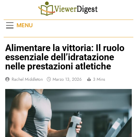
Skip
to
content
MENU
Alimentare la vittoria: Il ruolo
essenziale dell’idratazione
nelle prestazioni atletiche
Rachel Middleton
Marzo 13, 2026
3 Mins