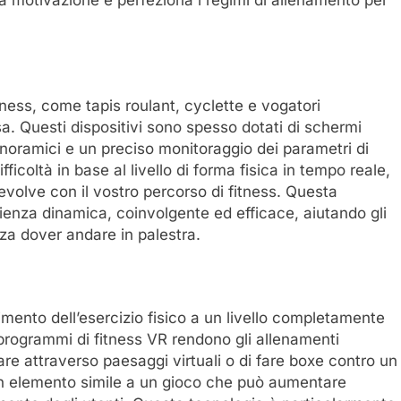
ta la motivazione e perfeziona i regimi di allenamento per
fitness, come tapis roulant, cyclette e vogatori
asa. Questi dispositivi sono spesso dotati di schermi
 panoramici e un preciso monitoraggio dei parametri di
ficoltà in base al livello di forma fisica in tempo reale,
volve con il vostro percorso di fitness. Questa
ienza dinamica, coinvolgente ed efficace, aiutando gli
nza dover andare in palestra.
lgimento dell’esercizio fisico a un livello completamente
programmi di fitness VR rendono gli allenamenti
lare attraverso paesaggi virtuali o di fare boxe contro un
 un elemento simile a un gioco che può aumentare