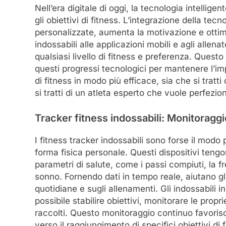
Nell’era digitale di oggi, la tecnologia intelli
gli obiettivi di fitness. L’integrazione della tec
personalizzate, aumenta la motivazione e ottimiz
indossabili alle applicazioni mobili e agli allen
qualsiasi livello di fitness e preferenza. Questo 
questi progressi tecnologici per mantenere l’imp
di fitness in modo più efficace, sia che si tratti
si tratti di un atleta esperto che vuole perfezio
Tracker fitness indossabili: Monitoraggi
I fitness tracker indossabili sono forse il modo p
forma fisica personale. Questi dispositivi tengo
parametri di salute, come i passi compiuti, la fr
sonno. Fornendo dati in tempo reale, aiutano gli
quotidiane e sugli allenamenti. Gli indossabili 
possibile stabilire obiettivi, monitorare le propri
raccolti. Questo monitoraggio continuo favoris
verso il raggiungimento di specifici obiettivi di f