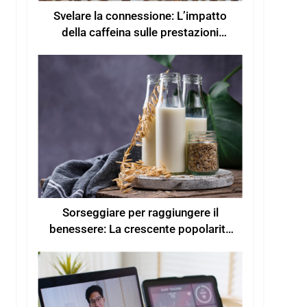
Svelare la connessione: L’impatto
della caffeina sulle prestazioni
dell’esercizio fisico
Sorseggiare per raggiungere il
benessere: La crescente popolarità
delle bevande funzionali per un
maggiore benessere