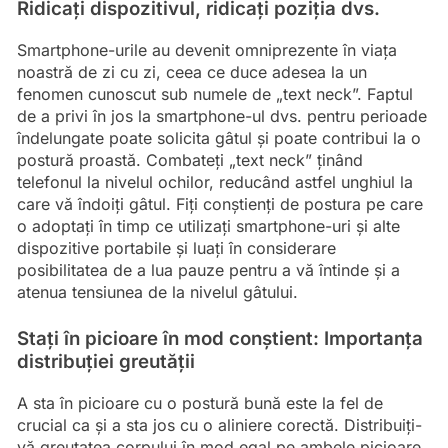
Ridicați dispozitivul, ridicați poziția dvs.
Smartphone-urile au devenit omniprezente în viața
noastră de zi cu zi, ceea ce duce adesea la un
fenomen cunoscut sub numele de „text neck”. Faptul
de a privi în jos la smartphone-ul dvs. pentru perioade
îndelungate poate solicita gâtul și poate contribui la o
postură proastă. Combateți „text neck” ținând
telefonul la nivelul ochilor, reducând astfel unghiul la
care vă îndoiți gâtul. Fiți conștienți de postura pe care
o adoptați în timp ce utilizați smartphone-uri și alte
dispozitive portabile și luați în considerare
posibilitatea de a lua pauze pentru a vă întinde și a
atenua tensiunea de la nivelul gâtului.
Stați în picioare în mod conștient: Importanța
distribuției greutății
A sta în picioare cu o postură bună este la fel de
crucial ca și a sta jos cu o aliniere corectă. Distribuiți-
vă greutatea corpului în mod egal pe ambele picioare,