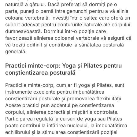
naturală a gâtului. Dacă preferați să dormiți pe o
parte, puneți o pernă între genunchi pentru a vă alinia
coloana vertebrală. Investiți într-o saltea care oferă un
suport adecvat pentru contururile naturale ale corpului
dumneavoastră. Dormitul într-o poziție care
favorizează alinierea coloanei vertebrale vă asigură că
vă treziți odihnit și contribuie la sănătatea posturală
generală.
Practici minte-corp: Yoga și Pilates pentru
conștientizarea posturală
Practicile minte-corp, cum ar fi yoga și Pilates, sunt
instrumente excelente pentru îmbunătățirea
conștientizării posturale și promovarea flexibilității.
Aceste practici pun accentul pe conștientizarea
corpului, alinierea corectă și mișcările controlate.
Participarea regulată la cursuri de yoga sau Pilates
poate contribui la întărirea nucleului, la îmbunătățirea
echilibrului și la stimularea conștientizării poziției