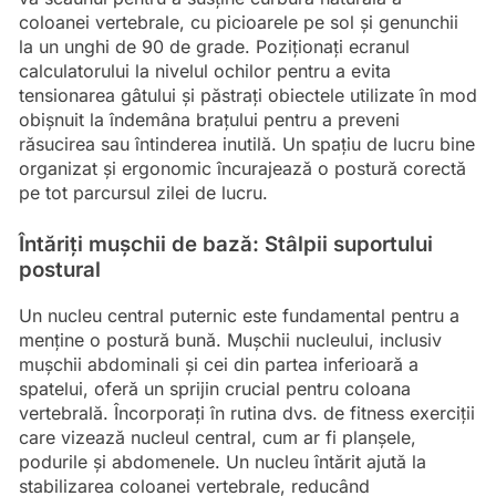
coloanei vertebrale, cu picioarele pe sol și genunchii
la un unghi de 90 de grade. Poziționați ecranul
calculatorului la nivelul ochilor pentru a evita
tensionarea gâtului și păstrați obiectele utilizate în mod
obișnuit la îndemâna brațului pentru a preveni
răsucirea sau întinderea inutilă. Un spațiu de lucru bine
organizat și ergonomic încurajează o postură corectă
pe tot parcursul zilei de lucru.
Întăriți mușchii de bază: Stâlpii suportului
postural
Un nucleu central puternic este fundamental pentru a
menține o postură bună. Mușchii nucleului, inclusiv
mușchii abdominali și cei din partea inferioară a
spatelui, oferă un sprijin crucial pentru coloana
vertebrală. Încorporați în rutina dvs. de fitness exerciții
care vizează nucleul central, cum ar fi planșele,
podurile și abdomenele. Un nucleu întărit ajută la
stabilizarea coloanei vertebrale, reducând