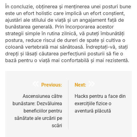
În concluzie, obținerea și menținerea unei posturi bune
este un efort holistic care implică un efort conștient,
ajustări ale stilului de viață și un angajament față de
bunăstarea generală. Prin încorporarea acestor
strategii simple în rutina zilnică, vă puteți îmbunătăți
postura, reduce riscul de dureri de spate și cultiva o
coloană vertebrală mai sănătoasă. Îndreptați-vă, stați
drepți și lăsați căutarea perfecțiunii posturii să fie o
bază pentru o viață mai confortabilă și mai rezistentă.
Navigare
Previous:
Next:
în
Ascensiunea către
Hacks pentru a face din
bunăstare: Dezvăluirea
exercițiile fizice o
articole
beneficiilor pentru
aventură plăcută
sănătate ale urcării pe
scări