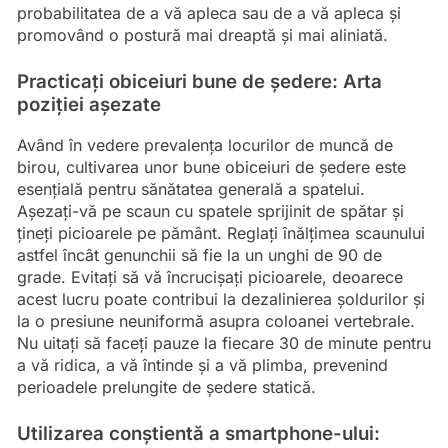
probabilitatea de a vă apleca sau de a vă apleca și
promovând o postură mai dreaptă și mai aliniată.
Practicați obiceiuri bune de ședere: Arta
poziției așezate
Având în vedere prevalența locurilor de muncă de
birou, cultivarea unor bune obiceiuri de ședere este
esențială pentru sănătatea generală a spatelui.
Așezați-vă pe scaun cu spatele sprijinit de spătar și
țineți picioarele pe pământ. Reglați înălțimea scaunului
astfel încât genunchii să fie la un unghi de 90 de
grade. Evitați să vă încrucișați picioarele, deoarece
acest lucru poate contribui la dezalinierea șoldurilor și
la o presiune neuniformă asupra coloanei vertebrale.
Nu uitați să faceți pauze la fiecare 30 de minute pentru
a vă ridica, a vă întinde și a vă plimba, prevenind
perioadele prelungite de ședere statică.
Utilizarea conștientă a smartphone-ului: