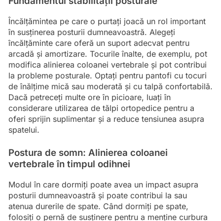
Fundamentul stabilității posturale
Încălțămintea pe care o purtați joacă un rol important
în susținerea posturii dumneavoastră. Alegeți
încălțăminte care oferă un suport adecvat pentru
arcadă și amortizare. Tocurile înalte, de exemplu, pot
modifica alinierea coloanei vertebrale și pot contribui
la probleme posturale. Optați pentru pantofi cu tocuri
de înălțime mică sau moderată și cu talpă confortabilă.
Dacă petreceți multe ore în picioare, luați în
considerare utilizarea de tălpi ortopedice pentru a
oferi sprijin suplimentar și a reduce tensiunea asupra
spatelui.
Postura de somn: Alinierea coloanei
vertebrale în timpul odihnei
Modul în care dormiți poate avea un impact asupra
posturii dumneavoastră și poate contribui la sau
atenua durerile de spate. Când dormiți pe spate,
folosiți o pernă de susținere pentru a menține curbura