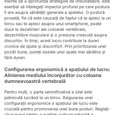
Înainte de a aprofunda strategiile de îmbunătățire, este
esențial să înțelegeți impactul profund pe care postura
îl are asupra sănătății generale a spatelui. O postură
proastă, fie că este cauzată de faptul că te apleci la un
birou sau te apleci asupra unui smartphone, poate
duce la dezalinieri ale coloanei vertebrale,
dezechilibre musculare și o presiune crescută asupra
discurilor. În timp, acest lucru contribuie la dureri
cronice de spate și disconfort. Prin prioritizarea unei
poziții bune, puneți bazele unui spate mai sănătos și
fără dureri.
Configurarea ergonomică a spațiului de lucru:
Alinierea mediului înconjurător cu coloana
dumneavoastră vertebrală
Pentru mulți, o parte semnificativă a zilei este
petrecută lucrând la un birou. Asigurarea unei
configurații ergonomice a spațiului de lucru este
crucială pentru promovarea unei bune posturi. Reglați-
vă scaunul pentru a susține curbura naturală a