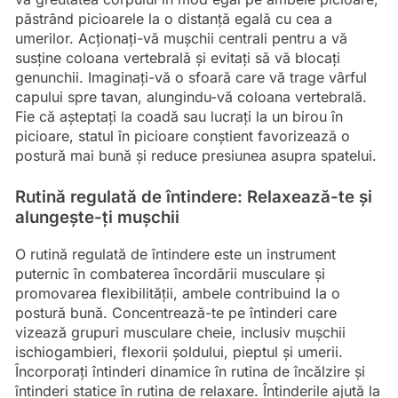
păstrând picioarele la o distanță egală cu cea a
umerilor. Acționați-vă mușchii centrali pentru a vă
susține coloana vertebrală și evitați să vă blocați
genunchii. Imaginați-vă o sfoară care vă trage vârful
capului spre tavan, alungindu-vă coloana vertebrală.
Fie că așteptați la coadă sau lucrați la un birou în
picioare, statul în picioare conștient favorizează o
postură mai bună și reduce presiunea asupra spatelui.
Rutină regulată de întindere: Relaxează-te și
alungește-ți mușchii
O rutină regulată de întindere este un instrument
puternic în combaterea încordării musculare și
promovarea flexibilității, ambele contribuind la o
postură bună. Concentrează-te pe întinderi care
vizează grupuri musculare cheie, inclusiv mușchii
ischiogambieri, flexorii șoldului, pieptul și umerii.
Încorporați întinderi dinamice în rutina de încălzire și
întinderi statice în rutina de relaxare. Întinderile ajută la