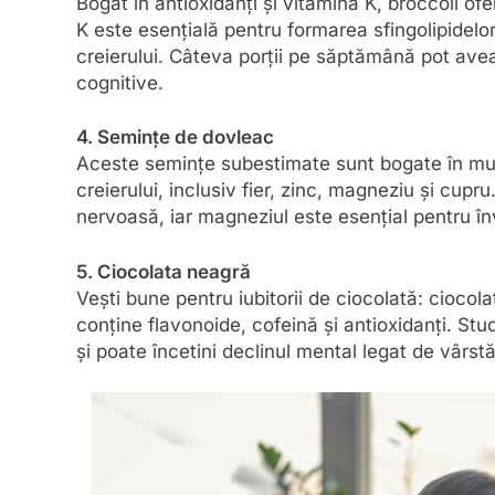
Bogat în antioxidanți și vitamina K, broccoli ofe
K este esențială pentru formarea sfingolipidelor
creierului. Câteva porții pe săptămână pot avea
cognitive.
4. Semințe de dovleac
Aceste semințe subestimate sunt bogate în mulți
creierului, inclusiv fier, zinc, magneziu și cup
nervoasă, iar magneziul este esențial pentru î
5. Ciocolata neagră
Vești bune pentru iubitorii de ciocolată: ciocol
conține flavonoide, cofeină și antioxidanți. St
și poate încetini declinul mental legat de vârstă