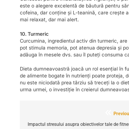
este o alegere excelentă de băutură pentru sănă
cofeina, dar conține și L-teanină, care crește
mai relaxat, dar mai alert.
10. Turmeric
Curcumina, ingredientul activ din turmeric, are 
pot stimula memoria, pot atenua depresia și pot
adăuga în mesele dvs. sau îl puteți consuma c
Dieta dumneavoastră joacă un rol esențial în f
de alimente bogate în nutrienți poate proteja, 
nu este niciodată prea târziu să treceți la o di
urma urmei, o investiție în creierul dumneavoast
Navigare
Previou
în
Impactul stresului asupra obiectivelor tale de fitn