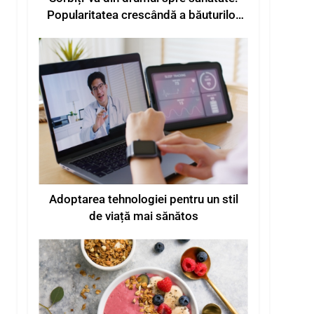
Popularitatea crescândă a băuturilor
funcționale pentru o mai bună stare
de bine
Adoptarea tehnologiei pentru un stil
de viață mai sănătos