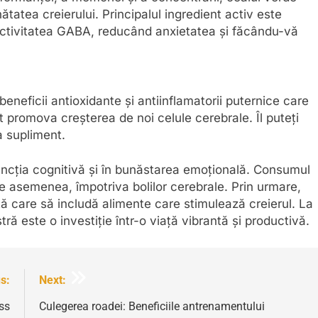
tatea creierului. Principalul ingredient activ este
 activitatea GABA, reducând anxietatea și făcându-vă
beneficii antioxidante și antiinflamatorii puternice care
 promova creșterea de noi celule cerebrale. Îl puteți
a supliment.
uncția cognitivă și în bunăstarea emoțională. Consumul
de asemenea, împotriva bolilor cerebrale. Prin urmare,
etă care să includă alimente care stimulează creierul. La
ră este o investiție într-o viață vibrantă și productivă.
s:
Next:
ess
Culegerea roadei: Beneficiile antrenamentului