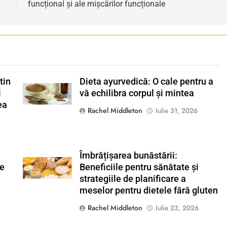
funcțional și ale mișcărilor funcționale
tin
Dieta ayurvedică: O cale pentru a
Shutterstock
l
vă echilibra corpul și mintea
ea
Rachel Middleton
Iulie 31, 2026
Îmbrățișarea bunăstării:
Shutterstock
de
Beneficiile pentru sănătate și
strategiile de planificare a
meselor pentru dietele fără gluten
Rachel Middleton
Iulie 23, 2026