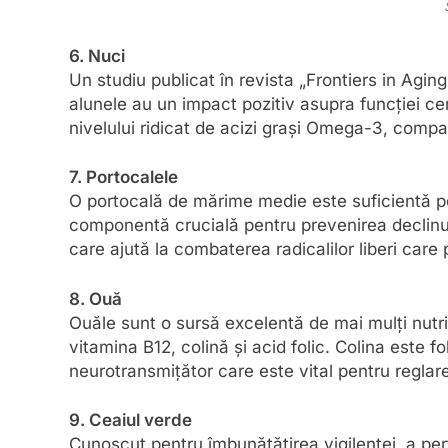
6. Nuci
Un studiu publicat în revista „Frontiers in Agi
alunele au un impact pozitiv asupra funcției ce
nivelului ridicat de acizi grași Omega-3, compa
7. Portocalele
O portocală de mărime medie este suficientă pe
componentă crucială pentru prevenirea declinul
care ajută la combaterea radicalilor liberi care p
8. Ouă
Ouăle sunt o sursă excelentă de mai mulți nutrie
vitamina B12, colină și acid folic. Colina este 
neurotransmițător care este vital pentru reglare
9. Ceaiul verde
Cunoscut pentru îmbunătățirea vigilenței, a per