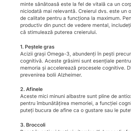
minte sănătoasă este la fel de vitală ca un cor
niciodată mai relevantă. Creierul dvs. este un 
de calitate pentru a funcționa la maximum. Pent
productiv din punct de vedere mental, includeți 
că stimulează puterea creierului.
1. Peștele gras
Acizii grași Omega-3, abundenți în pești precum
cognitivă. Aceste grăsimi sunt esențiale pentru
memoria și accelerează procesele cognitive. DH
prevenirea bolii Alzheimer.
2. Afinele
Aceste mici minuni albastre sunt pline de antio
pentru îmbunătățirea memoriei, a funcției cogniti
puteți bucura de afine ca o gustare sau le pute
3. Broccoli