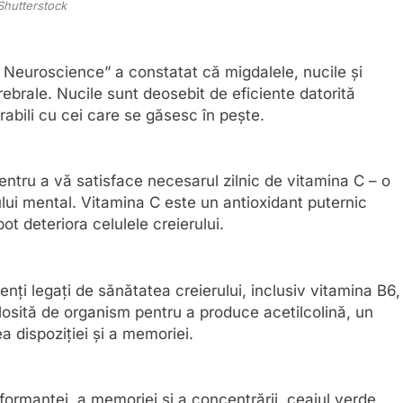
Shutterstock
ng Neuroscience” a constatat că migdalele, nucile și
rebrale. Nucile sunt deosebit de eficiente datorită
rabili cu cei care se găsesc în pește.
ntru a vă satisface necesarul zilnic de vitamina C – o
ui mental. Vitamina C este un antioxidant puternic
ot deteriora celulele creierului.
nți legați de sănătatea creierului, inclusiv vitamina B6,
folosită de organism pentru a produce acetilcolină, un
a dispoziției și a memoriei.
formanței, a memoriei și a concentrării, ceaiul verde