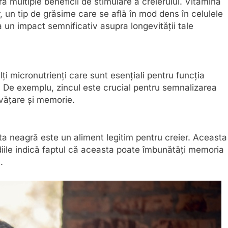
ră multiple beneficii de stimulare a creierului. Vitamina
, un tip de grăsime care se află în mod dens în celulele
 un impact semnificativ asupra longevității tale
 micronutrienți care sunt esențiali pentru funcția
ru. De exemplu, zincul este crucial pentru semnalizarea
nvățare și memorie.
ata neagră este un aliment legitim pentru creier. Aceasta
udiile indică faptul că aceasta poate îmbunătăți memoria
.