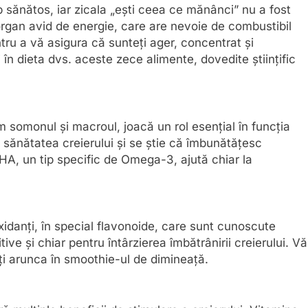
p sănătos, iar zicala „ești ceea ce mănânci” nu a fost
organ avid de energie, care are nevoie de combustibil
ru a vă asigura că sunteți ager, concentrat și
în dieta dvs. aceste zece alimente, dovedite științific
 somonul și macroul, joacă un rol esențial în funcția
 sănătatea creierului și se știe că îmbunătățesc
A, un tip specific de Omega-3, ajută chiar la
xidanți, în special flavonoide, care sunt cunoscute
ve și chiar pentru întârzierea îmbătrânirii creierului. Vă
ți arunca în smoothie-ul de dimineață.