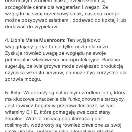
doskonałym źródłem białka, dzięki czemu są
szczególnie cenne dla wegetarian i wegan. Ze
względu na swój orzechowy smak, nasiona konopi
można posypywać sałatkami, dodawać do koktajli lub
dodawać do wypieków.
4. Lion’s Mane Mushroom:
Ten wyjątkowo
wyglądający grzyb to nie tylko uczta dla oczu.
Zyskuje również uwagę ze względu na swoje
potencjalne właściwości neuroprotekcyjne. Badania
sugerują, że lwia grzywa może zwiększać produkcję
czynnika wzrostu nerwów, co może być korzystne dla
zdrowia mózgu.
5. Kelp:
Wodorosty są naturalnym źródłem jodu, który
ma kluczowe znaczenie dla funkcjonowania tarczycy.
Jest również bogaty w przeciwutleniacze, w tym
witaminy C i E, które pomagają zwalczać stany
zapalne. Wraz z rosnącą popularnością diet
roślinnych, wodorosty są również chwalone za swój
smak umami i potencjał jako alternatywa dla dań