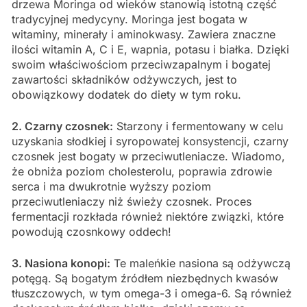
drzewa Moringa od wieków stanowią istotną część
tradycyjnej medycyny. Moringa jest bogata w
witaminy, minerały i aminokwasy. Zawiera znaczne
ilości witamin A, C i E, wapnia, potasu i białka. Dzięki
swoim właściwościom przeciwzapalnym i bogatej
zawartości składników odżywczych, jest to
obowiązkowy dodatek do diety w tym roku.
2. Czarny czosnek:
Starzony i fermentowany w celu
uzyskania słodkiej i syropowatej konsystencji, czarny
czosnek jest bogaty w przeciwutleniacze. Wiadomo,
że obniża poziom cholesterolu, poprawia zdrowie
serca i ma dwukrotnie wyższy poziom
przeciwutleniaczy niż świeży czosnek. Proces
fermentacji rozkłada również niektóre związki, które
powodują czosnkowy oddech!
3. Nasiona konopi:
Te maleńkie nasiona są odżywczą
potęgą. Są bogatym źródłem niezbędnych kwasów
tłuszczowych, w tym omega-3 i omega-6. Są również