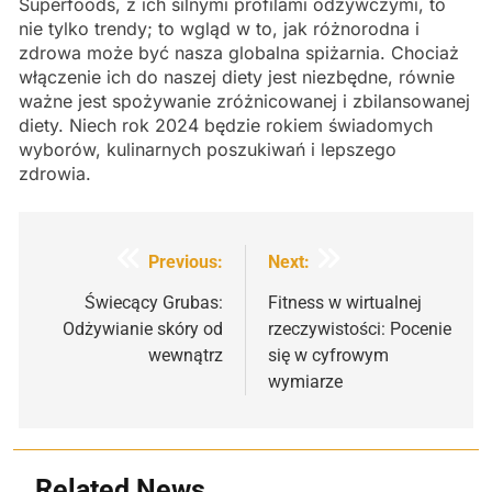
Superfoods, z ich silnymi profilami odżywczymi, to
nie tylko trendy; to wgląd w to, jak różnorodna i
zdrowa może być nasza globalna spiżarnia. Chociaż
włączenie ich do naszej diety jest niezbędne, równie
ważne jest spożywanie zróżnicowanej i zbilansowanej
diety. Niech rok 2024 będzie rokiem świadomych
wyborów, kulinarnych poszukiwań i lepszego
zdrowia.
Nawigacja
Previous:
Next:
wpisu
Świecący Grubas:
Fitness w wirtualnej
Odżywianie skóry od
rzeczywistości: Pocenie
wewnątrz
się w cyfrowym
wymiarze
Related News