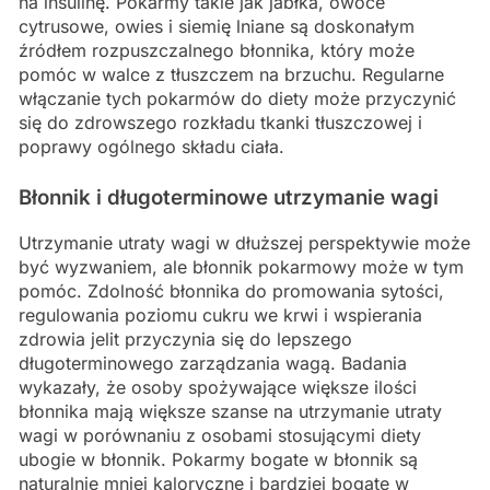
na insulinę. Pokarmy takie jak jabłka, owoce
cytrusowe, owies i siemię lniane są doskonałym
źródłem rozpuszczalnego błonnika, który może
pomóc w walce z tłuszczem na brzuchu. Regularne
włączanie tych pokarmów do diety może przyczynić
się do zdrowszego rozkładu tkanki tłuszczowej i
poprawy ogólnego składu ciała.
Błonnik i długoterminowe utrzymanie wagi
Utrzymanie utraty wagi w dłuższej perspektywie może
być wyzwaniem, ale błonnik pokarmowy może w tym
pomóc. Zdolność błonnika do promowania sytości,
regulowania poziomu cukru we krwi i wspierania
zdrowia jelit przyczynia się do lepszego
długoterminowego zarządzania wagą. Badania
wykazały, że osoby spożywające większe ilości
błonnika mają większe szanse na utrzymanie utraty
wagi w porównaniu z osobami stosującymi diety
ubogie w błonnik. Pokarmy bogate w błonnik są
naturalnie mniej kaloryczne i bardziej bogate w