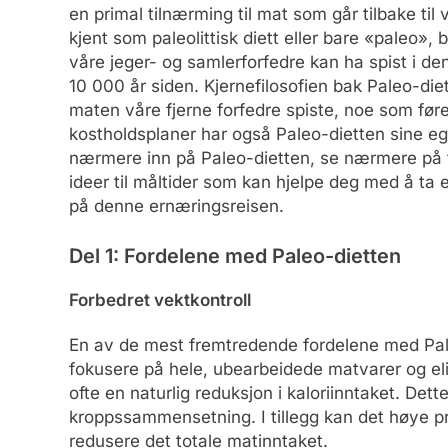
en primal tilnærming til mat som går tilbake til
kjent som paleolittisk diett eller bare «paleo»,
våre jeger- og samlerforfedre kan ha spist i den 
10 000 år siden. Kjernefilosofien bak Paleo-die
maten våre fjerne forfedre spiste, noe som føre
kostholdsplaner har også Paleo-dietten sine egn
nærmere inn på Paleo-dietten, se nærmere på 
ideer til måltider som kan hjelpe deg med å ta 
på denne ernæringsreisen.
Del 1: Fordelene med Paleo-dietten
Forbedret vektkontroll
En av de mest fremtredende fordelene med Paleo
fokusere på hele, ubearbeidede matvarer og eli
ofte en naturlig reduksjon i kaloriinntaket. Dett
kroppssammensetning. I tillegg kan det høye pr
redusere det totale matinntaket.