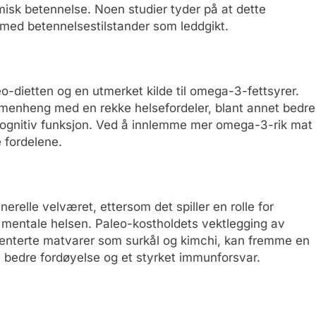
misk betennelse. Noen studier tyder på at dette
med betennelsestilstander som leddgikt.
leo-dietten og en utmerket kilde til omega-3-fettsyrer.
sammenheng med en rekke helsefordeler, blant annet bedre
 kognitiv funksjon. Ved å innlemme mer omega-3-rik mat
 fordelene.
erelle velværet, ettersom det spiller en rolle for
 mentale helsen. Paleo-kostholdets vektlegging av
menterte matvarer som surkål og kimchi, kan fremme en
l bedre fordøyelse og et styrket immunforsvar.