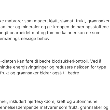
ike matvarer som magert kjøtt, sjømat, frukt, grønnsaker
itaminer og mineraler og gir kroppen de næringsstoffene
unngå bearbeidet mat og tomme kalorier kan de som
ne ernæringsmessige behov.
o-dietten kan føre til bedre blodsukkerkontroll. Ved å
indre energisvingninger og redusere risikoen for type
frukt og grønnsaker bidrar også til bedre
mer, inkludert hjertesykdom, kreft og autoimmune
betennelsesdempende matvarer som frukt, grønnsaker og