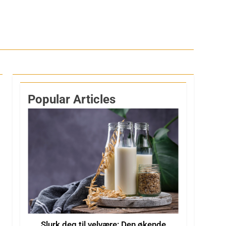
Popular Articles
Slurk deg til velvære: Den økende