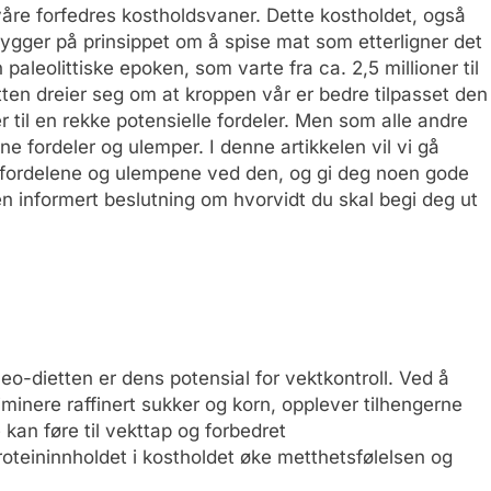
 våre forfedres kostholdsvaner. Dette kostholdet, også
 bygger på prinsippet om å spise mat som etterligner det
paleolittiske epoken, som varte fra ca. 2,5 millioner til
tten dreier seg om at kroppen vår er bedre tilpasset den
r til en rekke potensielle fordeler. Men som alle andre
e fordeler og ulemper. I denne artikkelen vil vi gå
fordelene og ulempene ved den, og gi deg noen gode
en informert beslutning om hvorvidt du skal begi deg ut
-dietten er dens potensial for vektkontroll. Ved å
minere raffinert sukker og korn, opplever tilhengerne
e kan føre til vekttap og forbedret
oteininnholdet i kostholdet øke metthetsfølelsen og