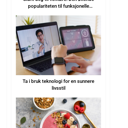
populariteten til funksjonelle
drikkevarer for økt velvære
Ta i bruk teknologi for en sunnere
livsstil