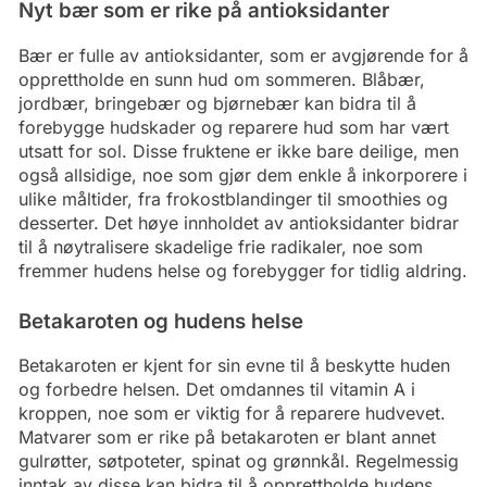
Nyt bær som er rike på antioksidanter
Bær er fulle av antioksidanter, som er avgjørende for å
opprettholde en sunn hud om sommeren. Blåbær,
jordbær, bringebær og bjørnebær kan bidra til å
forebygge hudskader og reparere hud som har vært
utsatt for sol. Disse fruktene er ikke bare deilige, men
også allsidige, noe som gjør dem enkle å inkorporere i
ulike måltider, fra frokostblandinger til smoothies og
desserter. Det høye innholdet av antioksidanter bidrar
til å nøytralisere skadelige frie radikaler, noe som
fremmer hudens helse og forebygger for tidlig aldring.
Betakaroten og hudens helse
Betakaroten er kjent for sin evne til å beskytte huden
og forbedre helsen. Det omdannes til vitamin A i
kroppen, noe som er viktig for å reparere hudvevet.
Matvarer som er rike på betakaroten er blant annet
gulrøtter, søtpoteter, spinat og grønnkål. Regelmessig
inntak av disse kan bidra til å opprettholde hudens