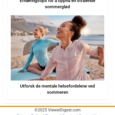
Ernæringstips for å oppnå en strålende
sommerglød
Utforsk de mentale helsefordelene ved
sommeren
©2025 ViewerDigest.com