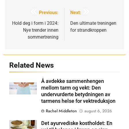
Innleggsnavigering
Previous:
Next:
Hold deg i form i 2024:
Den ultimate treningen
Nye trender innen
for strandkroppen
sommertrening
Related News
Å avdekke sammenhengen
Shutterstock
mellom tarm og vekt: Den
undervurderte betydningen av
tarmens helse for vektreduksjon
Rachel Middleton
august 6, 2026
Det ayurvediske kostholdet: En
Shutterstock