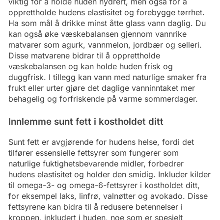
viktig for å holde huden hydrert, men også for å
opprettholde hudens elastisitet og forebygge tørrhet.
Ha som mål å drikke minst åtte glass vann daglig. Du
kan også øke væskebalansen gjennom vannrike
matvarer som agurk, vannmelon, jordbær og selleri.
Disse matvarene bidrar til å opprettholde
væskebalansen og kan holde huden frisk og
duggfrisk. I tillegg kan vann med naturlige smaker fra
frukt eller urter gjøre det daglige vanninntaket mer
behagelig og forfriskende på varme sommerdager.
Innlemme sunt fett i kostholdet ditt
Sunt fett er avgjørende for hudens helse, fordi det
tilfører essensielle fettsyrer som fungerer som
naturlige fuktighetsbevarende midler, forbedrer
hudens elastisitet og holder den smidig. Inkluder kilder
til omega-3- og omega-6-fettsyrer i kostholdet ditt,
for eksempel laks, linfrø, valnøtter og avokado. Disse
fettsyrene kan bidra til å redusere betennelser i
kroppen, inkludert i huden, noe som er spesielt