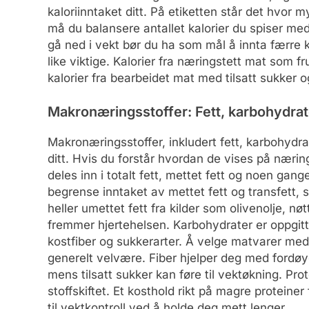
kaloriinntaket ditt. På etiketten står det hvor 
må du balansere antallet kalorier du spiser med 
gå ned i vekt bør du ha som mål å innta færre ka
like viktige. Kalorier fra næringstett mat som f
kalorier fra bearbeidet mat med tilsatt sukker og
Makronæringsstoffer: Fett, karbohydrat
Makronæringsstoffer, inkludert fett, karbohydra
ditt. Hvis du forstår hvordan de vises på næri
deles inn i totalt fett, mettet fett og noen gang
begrense inntaket av mettet fett og transfett, 
heller umettet fett fra kilder som olivenolje, n
fremmer hjertehelsen. Karbohydrater er oppgitt
kostfiber og sukkerarter. Å velge matvarer med my
generelt velvære. Fiber hjelper deg med fordø
mens tilsatt sukker kan føre til vektøkning. Pro
stoffskiftet. Et kosthold rikt på magre proteiner 
til vektkontroll ved å holde deg mett lenger.