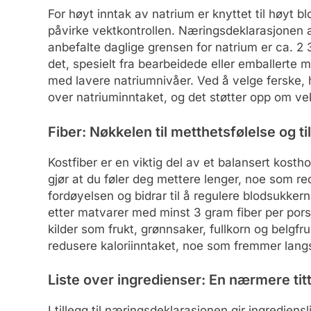
For høyt inntak av natrium er knyttet til høyt 
påvirke vektkontrollen. Næringsdeklarasjonen 
anbefalte daglige grensen for natrium er ca. 
det, spesielt fra bearbeidede eller emballerte
med lavere natriumnivåer. Ved å velge ferske, 
over natriuminntaket, og det støtter opp om ve
Fiber: Nøkkelen til metthetsfølelse og ti
Kostfiber er en viktig del av et balansert kosthol
gjør at du føler deg mettere lenger, noe som red
fordøyelsen og bidrar til å regulere blodsukker
etter matvarer med minst 3 gram fiber per pors
kilder som frukt, grønnsaker, fullkorn og belgfruk
redusere kaloriinntaket, noe som fremmer langsi
Liste over ingredienser: En nærmere tit
I tillegg til næringsdeklarasjonen gir ingrediens