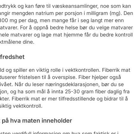
blodtrykk og kan føre til væskeansamlinger, noe som kan
angir mengden natrium per porsjon i milligram (mg). Den
2 300 mg per dag, men mange får i seg langt mer enn
 matvarer. For å oppnå bedre helse bør du velge matvarer
hele matvarer og lage mat hjemme får du bedre kontroll
ktmålene dine.
lfredshet
d og spiller en viktig rolle i vektkontrollen. Fiberrik mat
userer fristelsen til å overspise. Fiber hjelper også
nivået. Når du leser næringsdeklarasjonen, bør du se
jon, og ha som mål å innta 25-30 gram fiber daglig fra
ter. Fiberrik mat er mer tilfredsstillende og bidrar til å
ktig vektkontroll.
t på hva maten inneholder
listen verdifull informasjon om hva som faktisk er i