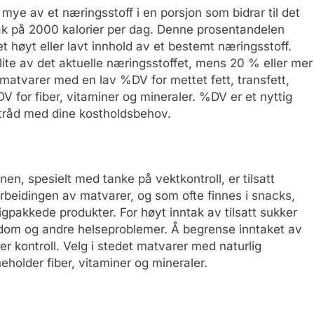
mye av et næringsstoff i en porsjon som bidrar til det
ntak på 2000 kalorier per dag. Denne prosentandelen
 høyt eller lavt innhold av et bestemt næringsstoff.
ite av det aktuelle næringsstoffet, mens 20 % eller mer
matvarer med en lav %DV for mettet fett, transfett,
V for fiber, vitaminer og mineraler. %DV er et nyttig
i tråd med dine kostholdsbehov.
en, spesielt med tanke på vektkontroll, er tilsatt
arbeidingen av matvarer, og som ofte finnes i snacks,
gpakkede produkter. For høyt inntak av tilsatt sukker
sykdom og andre helseproblemer. Å begrense inntaket av
der kontroll. Velg i stedet matvarer med naturlig
older fiber, vitaminer og mineraler.