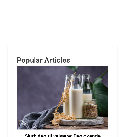
Popular Articles
Slurk deg til velvære: Den økende