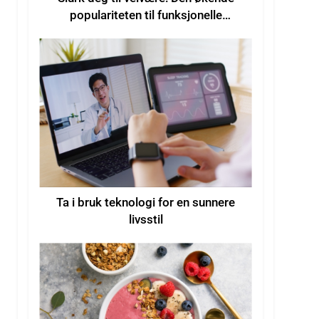
populariteten til funksjonelle
drikkevarer for økt velvære
Ta i bruk teknologi for en sunnere
livsstil