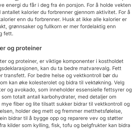
mye energi du får i deg fra én porsjon. For å holde vekten
antallet kalorier du forbrenner gjennom aktivitet. For å
lorier enn du forbrenner. Husk at ikke alle kalorier er
rukt, grønnsaker og fullkorn er mer fordelaktig enn
 fett.
er og proteiner
ter og proteiner, er viktige komponenter i kostholdet
ngsdeklarasjonen, kan du ta bedre matvarevalg. Fett
er transfett. For bedre helse og vektkontroll bør du
som kan øke kolesterolet og bidra til vektøkning. Velg
øtter og avokado, som inneholder essensielle fettsyrer og
 som totalt antall karbohydrater, med detaljer om
e fiber og lite tilsatt sukker bidrar til vektkontroll og
yelsen, holder deg mett og fremmer metthetsfølelse,
tein bidrar til å bygge opp og reparere vev og støtter
fra kilder som kylling, fisk, tofu og belgfrukter kan bidra