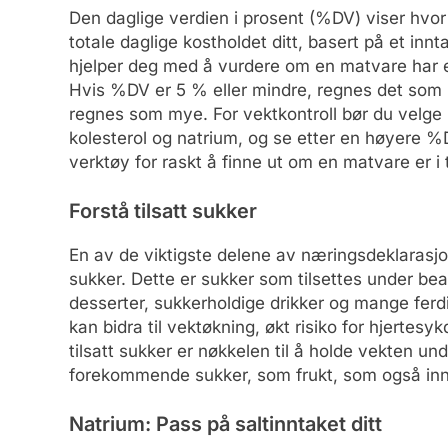
Den daglige verdien i prosent (%DV) viser hvor 
totale daglige kostholdet ditt, basert på et in
hjelper deg med å vurdere om en matvare har et
Hvis %DV er 5 % eller mindre, regnes det som l
regnes som mye. For vektkontroll bør du velge 
kolesterol og natrium, og se etter en høyere %D
verktøy for raskt å finne ut om en matvare er 
Forstå tilsatt sukker
En av de viktigste delene av næringsdeklarasjon
sukker. Dette er sukker som tilsettes under be
desserter, sukkerholdige drikker og mange ferdi
kan bidra til vektøkning, økt risiko for hjerte
tilsatt sukker er nøkkelen til å holde vekten un
forekommende sukker, som frukt, som også inneh
Natrium: Pass på saltinntaket ditt