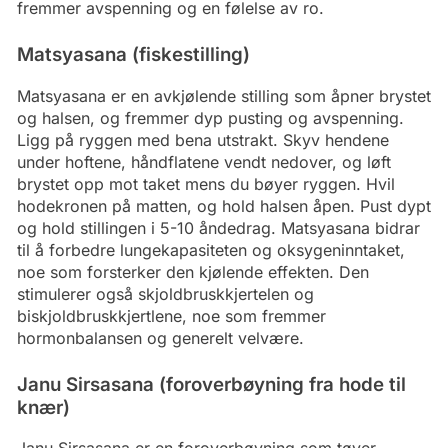
fremmer avspenning og en følelse av ro.
Matsyasana (fiskestilling)
Matsyasana er en avkjølende stilling som åpner brystet
og halsen, og fremmer dyp pusting og avspenning.
Ligg på ryggen med bena utstrakt. Skyv hendene
under hoftene, håndflatene vendt nedover, og løft
brystet opp mot taket mens du bøyer ryggen. Hvil
hodekronen på matten, og hold halsen åpen. Pust dypt
og hold stillingen i 5-10 åndedrag. Matsyasana bidrar
til å forbedre lungekapasiteten og oksygeninntaket,
noe som forsterker den kjølende effekten. Den
stimulerer også skjoldbruskkjertelen og
biskjoldbruskkjertlene, noe som fremmer
hormonbalansen og generelt velvære.
Janu Sirsasana (foroverbøyning fra hode til
knær)