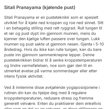
Sitali Pranayama (kjølende pust)
Sitali Pranayama er en pusteteknikk som er spesielt
utviklet for å kjøle ned kroppen og roe ned sinnet. Sitt
i en behagelig stilling med rett ryggrad. Rull tungen til
et rør og pust dypt inn gjennom munnen, mens du
kjenner den kjølige luften passere over tungen. Lukk
munnen og pust sakte ut gjennom nesen. Gjenta i 5-10
åndedrag. Hvis du ikke kan rulle tungen, kan du bare
puste inn gjennom sammenknepne lepper. Denne
pusteteknikken bidrar til å senke kroppstemperaturen
og lindre varmefølelsen, noe som gjør den til en
utmerket øvelse på varme sommerdager eller etter
intens fysisk aktivitet.
Ved å innlemme disse avkjølende yogaposisjonene i
rutinen din kan du hjelpe deg med å regulere
kroppstemperaturen, redusere stress og fremme
generelt velvære. Enten du praktiserer dem enkeltvis
eller som en del av en sekvens, er disse stillingene en