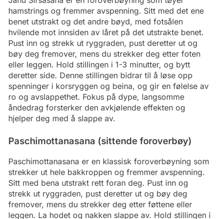
Janu Sirsasana er en foroverbøyning som tøyer
hamstrings og fremmer avspenning. Sitt med det ene
benet utstrakt og det andre bøyd, med fotsålen
hvilende mot innsiden av låret på det utstrakte benet.
Pust inn og strekk ut ryggraden, pust deretter ut og
bøy deg fremover, mens du strekker deg etter foten
eller leggen. Hold stillingen i 1-3 minutter, og bytt
deretter side. Denne stillingen bidrar til å løse opp
spenninger i korsryggen og beina, og gir en følelse av
ro og avslappethet. Fokus på dype, langsomme
åndedrag forsterker den avkjølende effekten og
hjelper deg med å slappe av.
Paschimottanasana (sittende foroverbøy)
Paschimottanasana er en klassisk foroverbøyning som
strekker ut hele bakkroppen og fremmer avspenning.
Sitt med bena utstrakt rett foran deg. Pust inn og
strekk ut ryggraden, pust deretter ut og bøy deg
fremover, mens du strekker deg etter føttene eller
leggen. La hodet og nakken slappe av. Hold stillingen i