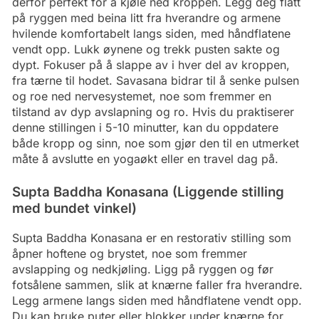
derfor perfekt for å kjøle ned kroppen. Legg deg flatt
på ryggen med beina litt fra hverandre og armene
hvilende komfortabelt langs siden, med håndflatene
vendt opp. Lukk øynene og trekk pusten sakte og
dypt. Fokuser på å slappe av i hver del av kroppen,
fra tærne til hodet. Savasana bidrar til å senke pulsen
og roe ned nervesystemet, noe som fremmer en
tilstand av dyp avslapning og ro. Hvis du praktiserer
denne stillingen i 5-10 minutter, kan du oppdatere
både kropp og sinn, noe som gjør den til en utmerket
måte å avslutte en yogaøkt eller en travel dag på.
Supta Baddha Konasana (Liggende stilling
med bundet vinkel)
Supta Baddha Konasana er en restorativ stilling som
åpner hoftene og brystet, noe som fremmer
avslapping og nedkjøling. Ligg på ryggen og før
fotsålene sammen, slik at knærne faller fra hverandre.
Legg armene langs siden med håndflatene vendt opp.
Du kan bruke puter eller blokker under knærne for