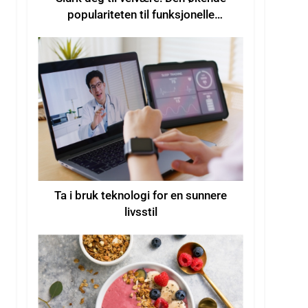
populariteten til funksjonelle
drikkevarer for økt velvære
Ta i bruk teknologi for en sunnere
livsstil