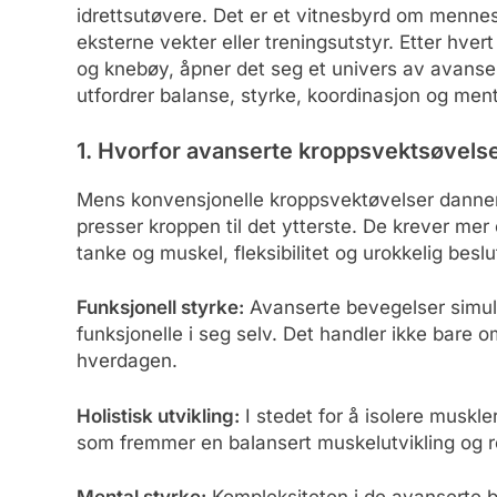
idrettsutøvere. Det er et vitnesbyrd om menne
eksterne vekter eller treningsutstyr. Etter hv
og knebøy, åpner det seg et univers av avans
utfordrer balanse, styrke, koordinasjon og ment
1. Hvorfor avanserte kroppsvektsøvels
Mens konvensjonelle kroppsvektøvelser danner
presser kroppen til det ytterste. De krever mer
tanke og muskel, fleksibilitet og urokkelig besl
Funksjonell styrke:
Avanserte bevegelser simule
funksjonelle i seg selv. Det handler ikke bare 
hverdagen.
Holistisk utvikling:
I stedet for å isolere muskle
som fremmer en balansert muskelutvikling og re