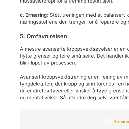
massasjeterapi for å fremme restitusjon.
c. Ernæring:
Støtt treningen med et balansert ko
næringsstoffene den trenger for å reparere og b
5. Omfavn reisen:
Å mestre avanserte kroppsvektsøvelser er en o
flytte grenser og feire små seire. Det handle
blir i løpet av prosessen.
Avansert kroppsvektstrening er en feiring av 
tyngdekraften, der kropp og sinn forenes i en h
du er idrettsutøver eller ønsker å tøye grensen
og mental vekst. Så utfordre deg selv, vær tål
Innleggsnavigering
Previou