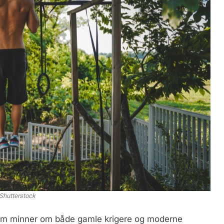
Shutterstock
som minner om både gamle krigere og moderne