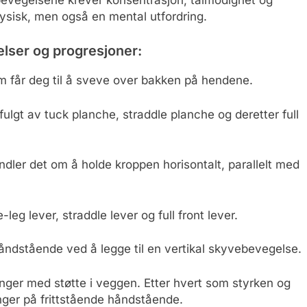
bevegelsene krever konsentrasjon, tålmodighet og
fysisk, men også en mental utfordring.
lser og progresjoner:
m får deg til å sveve over bakken på hendene.
ulgt av tuck planche, straddle planche og deretter full
ndler det om å holde kroppen horisontalt, parallelt med
leg lever, straddle lever og full front lever.
åndstående ved å legge til en vertikal skyvebevegelse.
er med støtte i veggen. Etter hvert som styrken og
inger på frittstående håndstående.