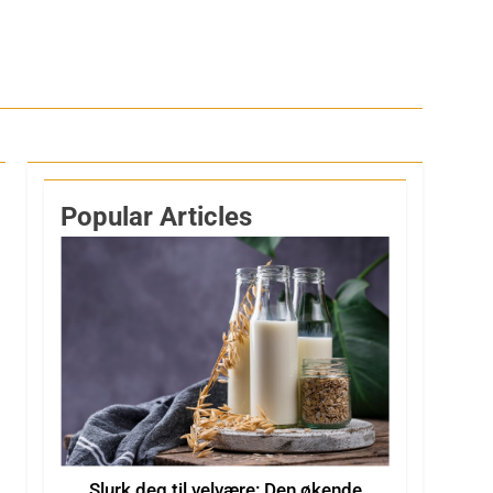
Popular Articles
Slurk deg til velvære: Den økende