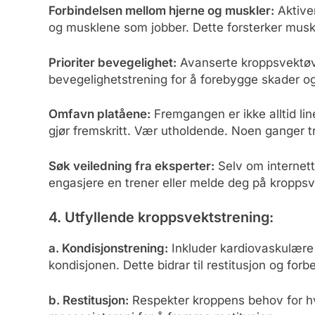
Forbindelsen mellom hjerne og muskler:
Aktive
og musklene som jobber. Dette forsterker muske
Prioriter bevegelighet:
Avanserte kroppsvektøve
bevegelighetstrening for å forebygge skader o
Omfavn platåene:
Fremgangen er ikke alltid lin
gjør fremskritt. Vær utholdende. Noen ganger tre
Søk veiledning fra eksperter:
Selv om internett
engasjere en trener eller melde deg på kroppsve
4. Utfyllende kroppsvektstrening:
a. Kondisjonstrening:
Inkluder kardiovaskulære 
kondisjonen. Dette bidrar til restitusjon og for
b. Restitusjon:
Respekter kroppens behov for hvi