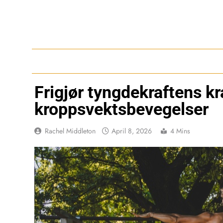
Skip
to
content
Frigjør tyngdekraftens k
kroppsvektsbevegelser
Rachel Middleton
April 8, 2026
4 Mins