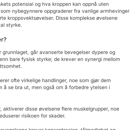
skets potensial og hva kroppen kan oppnå uten
ert som nybegynnere oppgraderer fra vanlige armhevinger
erte kroppsvektsøvelser. Disse komplekse øvelsene
al styrke.
er?
 grunnlaget, går avanserte bevegelser dypere og
 enn bare fysisk styrke; de krever en synergi mellom
uttsomhet.
rer ofte virkelige handlinger, noe som gjør dem
om å se bra ut, men også om å forbedre ytelsen i
r, aktiverer disse øvelsene flere muskelgrupper, noe
duserer risikoen for skader.