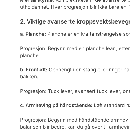
Mental styrke:
Kompleksiteten i de avanserte 
utholdenhet. Hver progresjon blir ikke bare en 
2. Viktige avanserte kroppsvektsbevege
a. Planche:
Planche er en kraftanstrengelse so
Progresjon: Begynn med en planche lean, etterf
planche.
b. Frontløft:
Opphengt i en stang eller ringer ha
bakken.
Progresjon: Tuck lever, avansert tuck lever, one-
c. Armheving på håndstående:
Løft standard h
Progresjon: Begynn med håndstående armheving
balansen blir bedre, kan du gå over til armhev