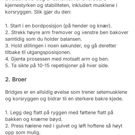
kjernestyrken og stabiliteten, inkludert musklene i
korsryggen. Slik gjør du den:
1. Start i en bordposisjon (på hender og knær).
2. Strekk høyre arm fremover og venstre ben bakover
samtidig som du holder balansen.
3. Hold stillingen i noen sekunder, og gå deretter
tilbake til utgangsposisjonen.
4. Gjenta prosessen med motsatt arm og ben.
5. Ta sikte på 10-15 repetisjoner på hver side.
2. Broer
Bridges er en allsidig øvelse som trener setemusklene
og korsryggen og bidrar til en sterkere bakre kjede.
1. Legg deg flatt på ryggen med føttene flatt på
bakken og knærne bøyd.
2. Press hælene ned i gulvet og løft hoftene så høyt
opp som mulig.