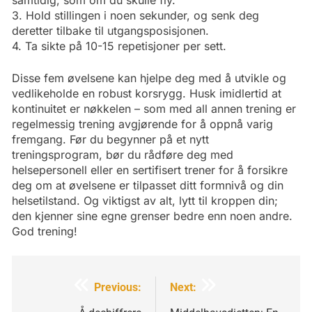
3. Hold stillingen i noen sekunder, og senk deg
deretter tilbake til utgangsposisjonen.
4. Ta sikte på 10-15 repetisjoner per sett.
Disse fem øvelsene kan hjelpe deg med å utvikle og
vedlikeholde en robust korsrygg. Husk imidlertid at
kontinuitet er nøkkelen – som med all annen trening er
regelmessig trening avgjørende for å oppnå varig
fremgang. Før du begynner på et nytt
treningsprogram, bør du rådføre deg med
helsepersonell eller en sertifisert trener for å forsikre
deg om at øvelsene er tilpasset ditt formnivå og din
helsetilstand. Og viktigst av alt, lytt til kroppen din;
den kjenner sine egne grenser bedre enn noen andre.
God trening!
Innleggsnavigering
Previous:
Next: