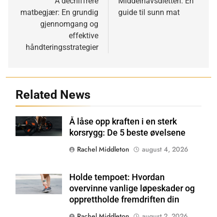
Å dechiffrere
Middelhavsdietten: En
matbegjær: En grundig
guide til sunn mat
gjennomgang og
effektive
håndteringsstrategier
Related News
Å låse opp kraften i en sterk
Shutterstock
korsrygg: De 5 beste øvelsene
Rachel Middleton
august 4, 2026
Holde tempoet: Hvordan
Shutterstock
overvinne vanlige løpeskader og
opprettholde fremdriften din
Rachel Middleton
august 2, 2026