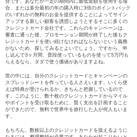
合です。あなたが一定の期間内に最低金額を使用する場
合、または多分最初の年の購入時に3倍のポイントバック
のいずれかの無料のお金を提供することによってサイン
アップする新しい顧客を誘惑しようとするそこに多くの
クレジットカード会社です。これらのキャンペーンは、
審査に通った後、プロモーション期間が終了した後もク
レジットカードを使い続けなければならないという義務
がないため、探してみるとよいでしょう。ですから、申
し込んで3ヶ月間、普段使っているものを使って5万円も
らえるなら、タダで使う価値がありますよね。
世の中には、自分のクレジットカードとキャンペーンの
スプレッドシートを作っている人さえいます。いくら使
えば特典が受けられるか、きちんと把握しているので
す。このように、数十枚のクレジットカードからマイル
やポイントを受け取るために、賢く支出を計画すること
ができたので、無料で世界中を旅行した人が何人もいま
す。
もちろん、数枚以上のクレジットカードを扱えるように
なるには、整理整頓が必要です。あなたが起こりたいと