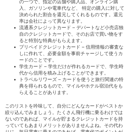
の一つで、指定の店舗や購入品、オンライン購
入、ガソリンや電車代など、 特定の購入に対して
決められた割合を還元してくれるものです。還元
率は会社によって異なります。
流通系クレジットカード – デパートなど小売店独
自のクレジットカードで、そのお店で買い物をす
ると特別な特典がもらえます。
プリペイドクレジットカード – 信用情報の審査な
しに作れて、必要金額を事前チャージして使うカ
ードのことです。
学生カード – 学生だけが作れるカードで、学生時
代から信用を積み上げることができます。
トラベルリワーズ – カードを使うと旅行関連の特
典を得られるもので、マイルやホテル宿泊代をも
らえることがあります。
このリストを吟味して、自分にどんなカードがベストか
絞り込んでみましょう。たくさん飛行機に乗るわけでは
ないのであれば、マイルが貯まるクレジットカードを持
っていてもあまりメリットがありませんよね。その代わ
りに、毎日電車に乗るのであれば、電車代でポイントが