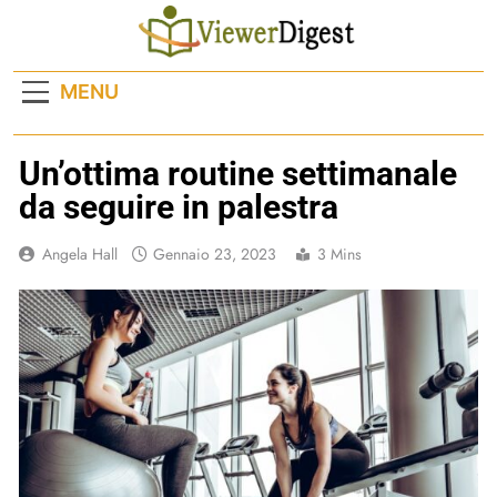
Skip
to
content
MENU
Un’ottima routine settimanale
da seguire in palestra
Angela Hall
Gennaio 23, 2023
3 Mins