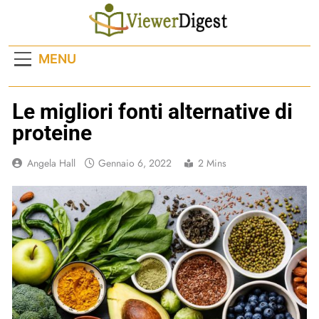
Skip
to
content
MENU
Le migliori fonti alternative di
proteine
Angela Hall
Gennaio 6, 2022
2 Mins