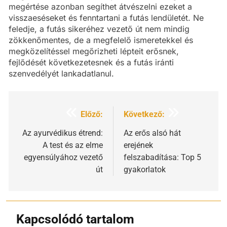
megértése azonban segíthet átvészelni ezeket a
visszaeséseket és fenntartani a futás lendületét. Ne
feledje, a futás sikeréhez vezető út nem mindig
zökkenőmentes, de a megfelelő ismeretekkel és
megközelítéssel megőrizheti lépteit erősnek,
fejlődését következetesnek és a futás iránti
szenvedélyét lankadatlanul.
Bejegyzés
Előző:
Következő:
navigáció
Az ayurvédikus étrend:
Az erős alsó hát
A test és az elme
erejének
egyensúlyához vezető
felszabadítása: Top 5
út
gyakorlatok
Kapcsolódó tartalom