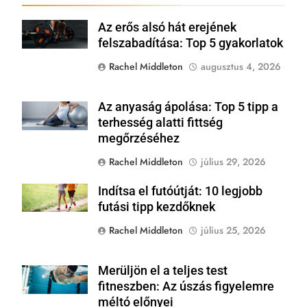
Az erős alsó hát erejének
Shutterstock
felszabadítása: Top 5 gyakorlatok
Rachel Middleton
augusztus 4, 2026
Az anyaság ápolása: Top 5 tipp a
Shutterstock
terhesség alatti fittség
megőrzéséhez
Rachel Middleton
július 29, 2026
Indítsa el futóútját: 10 legjobb
Shutterstock
futási tipp kezdőknek
Rachel Middleton
július 25, 2026
Merüljön el a teljes test
Shutterstock
fitneszben: Az úszás figyelemre
méltó előnyei