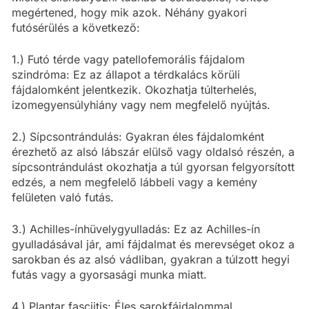
megértened, hogy mik azok. Néhány gyakori
futósérülés a következő:
1.) Futó térde vagy patellofemorális fájdalom
szindróma: Ez az állapot a térdkalács körüli
fájdalomként jelentkezik. Okozhatja túlterhelés,
izomegyensúlyhiány vagy nem megfelelő nyújtás.
2.) Sípcsontrándulás: Gyakran éles fájdalomként
érezhető az alsó lábszár elülső vagy oldalsó részén, a
sípcsontrándulást okozhatja a túl gyorsan felgyorsított
edzés, a nem megfelelő lábbeli vagy a kemény
felületen való futás.
3.) Achilles-ínhüvelygyulladás: Ez az Achilles-ín
gyulladásával jár, ami fájdalmat és merevséget okoz a
sarokban és az alsó vádliban, gyakran a túlzott hegyi
futás vagy a gyorsasági munka miatt.
4.) Plantar fasciitis: Éles sarokfájdalommal