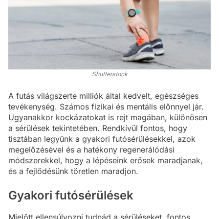
Shutterstock
A futás világszerte milliók által kedvelt, egészséges
tevékenység. Számos fizikai és mentális előnnyel jár.
Ugyanakkor kockázatokat is rejt magában, különösen
a sérülések tekintetében. Rendkívül fontos, hogy
tisztában legyünk a gyakori futósérülésekkel, azok
megelőzésével és a hatékony regenerálódási
módszerekkel, hogy a lépéseink erősek maradjanak,
és a fejlődésünk töretlen maradjon.
Gyakori futósérülések
Mielőtt ellensúlyozni tudnád a sérüléseket, fontos