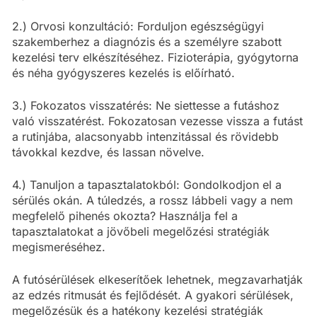
2.) Orvosi konzultáció: Forduljon egészségügyi
szakemberhez a diagnózis és a személyre szabott
kezelési terv elkészítéséhez. Fizioterápia, gyógytorna
és néha gyógyszeres kezelés is előírható.
3.) Fokozatos visszatérés: Ne siettesse a futáshoz
való visszatérést. Fokozatosan vezesse vissza a futást
a rutinjába, alacsonyabb intenzitással és rövidebb
távokkal kezdve, és lassan növelve.
4.) Tanuljon a tapasztalatokból: Gondolkodjon el a
sérülés okán. A túledzés, a rossz lábbeli vagy a nem
megfelelő pihenés okozta? Használja fel a
tapasztalatokat a jövőbeli megelőzési stratégiák
megismeréséhez.
A futósérülések elkeserítőek lehetnek, megzavarhatják
az edzés ritmusát és fejlődését. A gyakori sérülések,
megelőzésük és a hatékony kezelési stratégiák