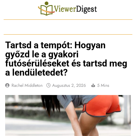
Ugrás
a
tartalomra
Tartsd a tempót: Hogyan
győzd le a gyakori
futósérüléseket és tartsd meg
a lendületedet?
Rachel Middleton
Augusztus 2, 2026
5 Mins