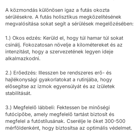
A közmondás különösen igaz a futás okozta
sérülésekre. A futás holisztikus megközelítésének
megvalósítása sokat segít a sérülések megelőzésében:
1.) Okos edzés: Kerüld el, hogy túl hamar túl sokat
csinálj. Fokozatosan növelje a kilométereket és az
intenzitást, hogy a szervezetének legyen ideje
alkalmazkodni.
2.) Erőedzés: Illesszen be rendszeres erő- és
hajlékonysági gyakorlatokat a rutinjába, hogy
elősegítse az izmok egyensúlyát és az ízületek
stabilitását.
3.) Megfelelő lábbeli: Fektessen be minőségi
futócipőbe, amely megfelelő tartást biztosít és
megfelel a futóstílusának. Cserélje le őket 300-500
mérföldenként, hogy biztosítsa az optimális védelmet.