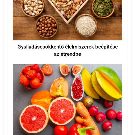
Gyulladáscsökkentő élelmiszerek beépítése
az étrendbe