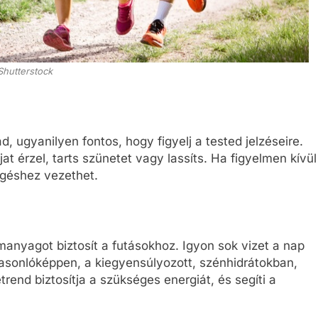
Shutterstock
 ugyanilyen fontos, hogy figyelj a tested jelzéseire.
at érzel, tarts szünetet vagy lassíts. Ha figyelmen kívül
égéshez vezethet.
manyagot biztosít a futásokhoz. Igyon sok vizet a nap
Hasonlóképpen, a kiegyensúlyozott, szénhidrátokban,
end biztosítja a szükséges energiát, és segíti a