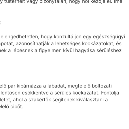
 túlterhelt vagy bizonytalan, hogy hol kezdje el. Íme
:
 elengedhetetlen, hogy konzultáljon egy egészségügyi
lapotát, azonosíthatják a lehetséges kockázatokat, és
nnek a lépésnek a figyelmen kívül hagyása sérüléshez
lő pár kipárnázza a lábadat, megfelelő boltozati
, jelentősen csökkentve a sérülés kockázatát. Fontolja
etet, ahol a szakértők segítenek kiválasztani a
lelő cipőt.