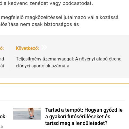
asd a kedvenc zenédet vagy podcastodat.
 a megfelelő megközelítéssel jutalmazó vállalkozássá
alósítása nem csak biztonságos és
ő:
Következő:
nd
Teljesítmény üzemanyaggal: A növényi alapú étrend
ái
előnyei sportolók számára
Tartsd a tempót: Hogyan győzd le
Shutterstock
tok
a gyakori futósérüléseket és
tartsd meg a lendületedet?
26