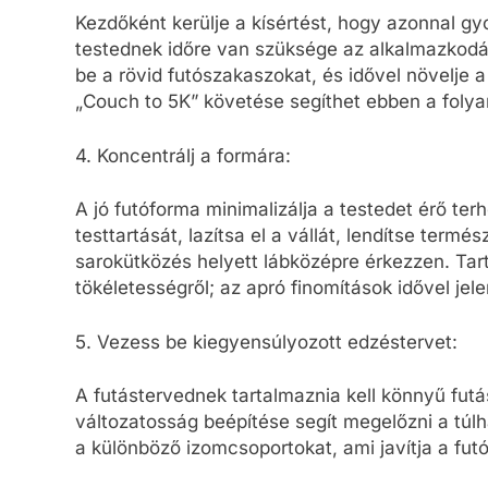
Kezdőként kerülje a kísértést, hogy azonnal g
testednek időre van szüksége az alkalmazkodá
be a rövid futószakaszokat, és idővel növelje a
„Couch to 5K” követése segíthet ebben a foly
4. Koncentrálj a formára:
A jó futóforma minimalizálja a testedet érő te
testtartását, lazítsa el a vállát, lendítse termé
sarokütközés helyett lábközépre érkezzen. Tart
tökéletességről; az apró finomítások idővel je
5. Vezess be kiegyensúlyozott edzéstervet:
A futástervednek tartalmaznia kell könnyű fut
változatosság beépítése segít megelőzni a túlha
a különböző izomcsoportokat, ami javítja a fut