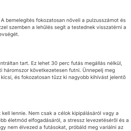
. A bemelegítés fokozatosan növeli a pulzusszámot és
Ezzel szemben a lehűlés segít a testednek visszatérni a
evségét.
tráltan tart. Ez lehet 30 perc futás megállás nélkül,
eti háromszor következetesen futni. Ünnepelj meg
icsi, és fokozatosan tűzz ki nagyobb kihívást jelentő
 kell lennie. Nem csak a célok kipipálásáról vagy a
bb életmód elfogadásáról, a stressz levezetéséről és a
gy nem élvezed a futásokat, próbáld meg variálni az