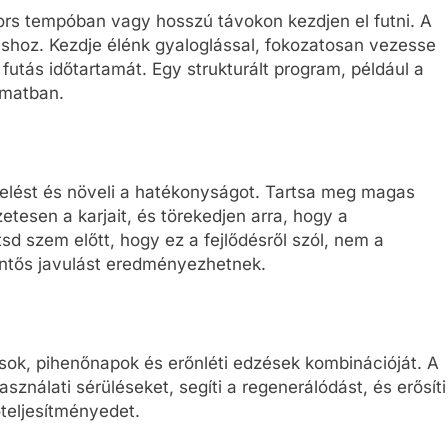
yors tempóban vagy hosszú távokon kezdjen el futni. A
shoz. Kezdje élénk gyaloglással, fokozatosan vezesse
 futás időtartamát. Egy strukturált program, például a
amatban.
rhelést és növeli a hatékonyságot. Tartsa meg magas
szetesen a karjait, és törekedjen arra, hogy a
sd szem előtt, hogy ez a fejlődésről szól, nem a
lentős javulást eredményezhetnek.
ások, pihenőnapok és erőnléti edzések kombinációját. A
sználati sérüléseket, segíti a regenerálódást, és erősíti
óteljesítményedet.