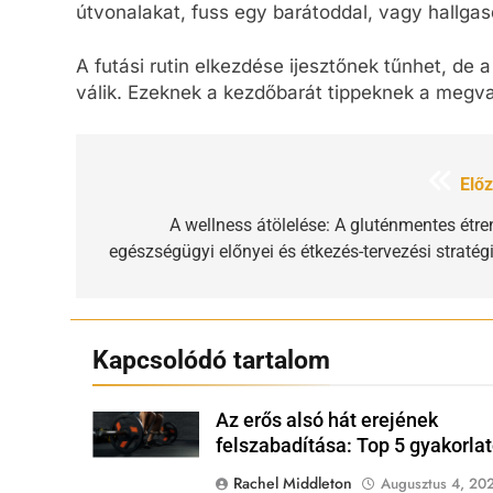
útvonalakat, fuss egy barátoddal, vagy hallg
A futási rutin elkezdése ijesztőnek tűnhet, de
válik. Ezeknek a kezdőbarát tippeknek a megv
Bejegyzés
Előz
navigáció
A wellness átölelése: A gluténmentes étre
egészségügyi előnyei és étkezés-tervezési stratégi
Kapcsolódó tartalom
Az erős alsó hát erejének
Shutterstock
felszabadítása: Top 5 gyakorla
Rachel Middleton
Augusztus 4, 20