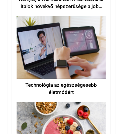
italok növekvő népszerűsége a jobb
közérzet érdekében
Technológia az egészségesebb
életmódért