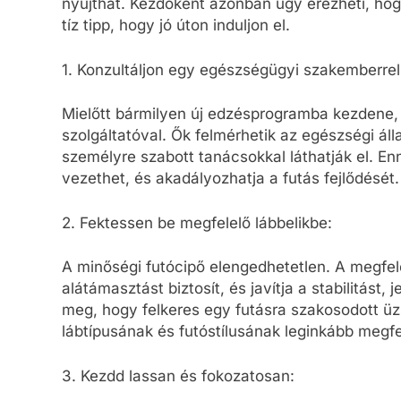
nyújthat. Kezdőként azonban úgy érezheti, hogy
tíz tipp, hogy jó úton induljon el.
1. Konzultáljon egy egészségügyi szakemberrel
Mielőtt bármilyen új edzésprogramba kezdene,
szolgáltatóval. Ők felmérhetik az egészségi ál
személyre szabott tanácsokkal láthatják el. E
vezethet, és akadályozhatja a futás fejlődését.
2. Fektessen be megfelelő lábbelikbe:
A minőségi futócipő elengedhetetlen. A megfele
alátámasztást biztosít, és javítja a stabilitást
meg, hogy felkeres egy futásra szakosodott üzl
lábtípusának és futóstílusának leginkább megfe
3. Kezdd lassan és fokozatosan: