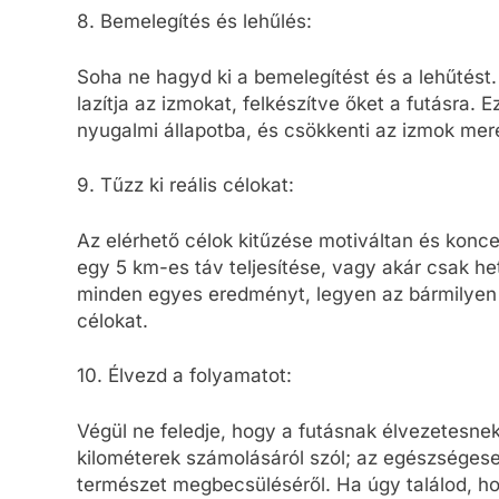
8. Bemelegítés és lehűlés:
Soha ne hagyd ki a bemelegítést és a lehűtést
lazítja az izmokat, felkészítve őket a futásra. 
nyugalmi állapotba, és csökkenti az izmok mer
9. Tűzz ki reális célokat:
Az elérhető célok kitűzése motiváltan és koncen
egy 5 km-es táv teljesítése, vagy akár csak h
minden egyes eredményt, legyen az bármilyen k
célokat.
10. Élvezd a folyamatot:
Végül ne feledje, hogy a futásnak élvezetesnek
kilométerek számolásáról szól; az egészségese
természet megbecsüléséről. Ha úgy találod, ho