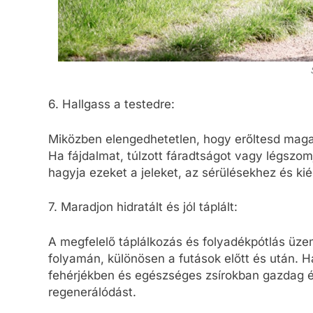
6. Hallgass a testedre:
Miközben elengedhetetlen, hogy erőltesd magad,
Ha fájdalmat, túlzott fáradtságot vagy légszomj
hagyja ezeket a jeleket, az sérülésekhez és ki
7. Maradjon hidratált és jól táplált:
A megfelelő táplálkozás és folyadékpótlás üze
folyamán, különösen a futások előtt és után. 
fehérjékben és egészséges zsírokban gazdag étr
regenerálódást.