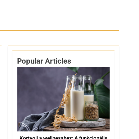
Popular Articles
Kortyolj a wellnesshez: A funkcionális