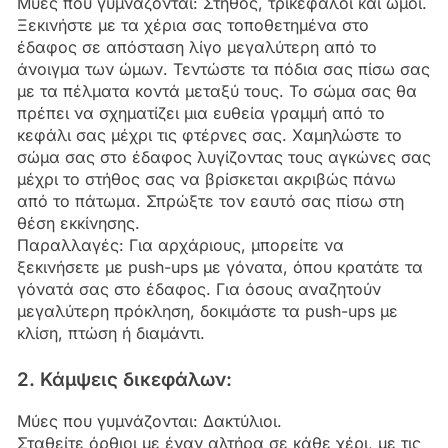
Μύες που γυμνάζονται: Στήθος, τρικέφαλοι και ώμοι.
Ξεκινήστε με τα χέρια σας τοποθετημένα στο
έδαφος σε απόσταση λίγο μεγαλύτερη από το
άνοιγμα των ώμων. Τεντώστε τα πόδια σας πίσω σας
με τα πέλματα κοντά μεταξύ τους. Το σώμα σας θα
πρέπει να σχηματίζει μια ευθεία γραμμή από το
κεφάλι σας μέχρι τις φτέρνες σας. Χαμηλώστε το
σώμα σας στο έδαφος λυγίζοντας τους αγκώνες σας
μέχρι το στήθος σας να βρίσκεται ακριβώς πάνω
από το πάτωμα. Σπρώξτε τον εαυτό σας πίσω στη
θέση εκκίνησης.
Παραλλαγές: Για αρχάριους, μπορείτε να
ξεκινήσετε με push-ups με γόνατα, όπου κρατάτε τα
γόνατά σας στο έδαφος. Για όσους αναζητούν
μεγαλύτερη πρόκληση, δοκιμάστε τα push-ups με
κλίση, πτώση ή διαμάντι.
2. Κάμψεις δικεφάλων:
Μύες που γυμνάζονται: Δακτύλιοι.
Σταθείτε όρθιοι με έναν αλτήρα σε κάθε χέρι, με τις