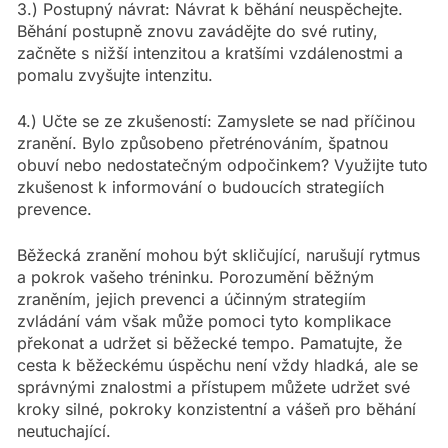
3.) Postupný návrat: Návrat k běhání neuspěchejte.
Běhání postupně znovu zavádějte do své rutiny,
začněte s nižší intenzitou a kratšími vzdálenostmi a
pomalu zvyšujte intenzitu.
4.) Učte se ze zkušeností: Zamyslete se nad příčinou
zranění. Bylo způsobeno přetrénováním, špatnou
obuví nebo nedostatečným odpočinkem? Využijte tuto
zkušenost k informování o budoucích strategiích
prevence.
Běžecká zranění mohou být skličující, narušují rytmus
a pokrok vašeho tréninku. Porozumění běžným
zraněním, jejich prevenci a účinným strategiím
zvládání vám však může pomoci tyto komplikace
překonat a udržet si běžecké tempo. Pamatujte, že
cesta k běžeckému úspěchu není vždy hladká, ale se
správnými znalostmi a přístupem můžete udržet své
kroky silné, pokroky konzistentní a vášeň pro běhání
neutuchající.