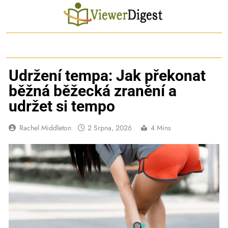
Skip
to
content
Udržení tempa: Jak překonat
běžná běžecká zranění a
udržet si tempo
Rachel Middleton
2 Srpna, 2026
4 Mins