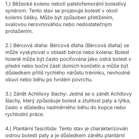
1.) Běžecké koleno neboli patelofemorální bolestivý
syndrom: Tento stav se projevuje bolestí v okolí
kolenní čéšky. Může být způsoben přetížením,
svalovou nerovnováhou nebo nedostatečným
protažením.
2.) Bércová dlaha: Bércová dlaha (Bércová dlaha) se
může vyskytovat v oblasti bérce nebo kolena: Bolest
holeně může být často pociťována jako ostrá bolest v
přední nebo boční části dolních končetin a může být
důsledkem příliš rychlého nárůstu tréninku, nevhodné
obuvi nebo běhu po tvrdém povrchu.
3.) Zánět Achillovy šlachy: Jedná se o zánět Achillovy
šlachy, který způsobuje bolest a ztuhlost paty a lýtka,
často v důsledku nadměrného běhu do kopce nebo
rychlostní práce.
4.) Plantární fasciitida: Tento stav je charakterizován
ostrou bolestí paty a je důsledkem zánětu plantární