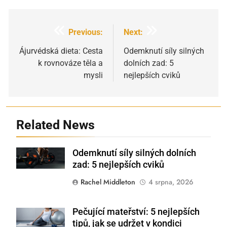
Navigace
Previous:
Next:
pro
Ájurvédská dieta: Cesta
Odemknutí síly silných
k rovnováze těla a
dolních zad: 5
příspěvek
mysli
nejlepších cviků
Related News
Odemknutí síly silných dolních
Shutterstock
zad: 5 nejlepších cviků
Rachel Middleton
4 srpna, 2026
Pečující mateřství: 5 nejlepších
Shutterstock
tipů, jak se udržet v kondici