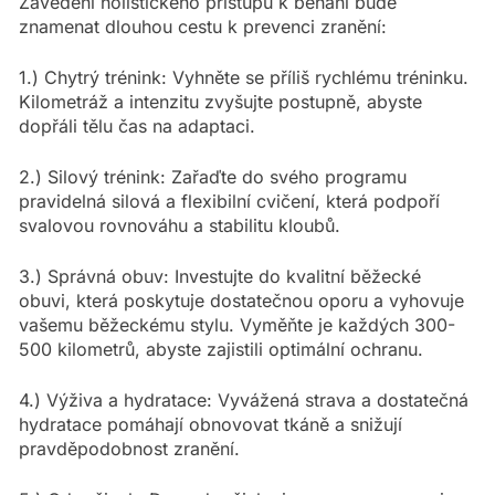
Zavedení holistického přístupu k běhání bude
znamenat dlouhou cestu k prevenci zranění:
1.) Chytrý trénink: Vyhněte se příliš rychlému tréninku.
Kilometráž a intenzitu zvyšujte postupně, abyste
dopřáli tělu čas na adaptaci.
2.) Silový trénink: Zařaďte do svého programu
pravidelná silová a flexibilní cvičení, která podpoří
svalovou rovnováhu a stabilitu kloubů.
3.) Správná obuv: Investujte do kvalitní běžecké
obuvi, která poskytuje dostatečnou oporu a vyhovuje
vašemu běžeckému stylu. Vyměňte je každých 300-
500 kilometrů, abyste zajistili optimální ochranu.
4.) Výživa a hydratace: Vyvážená strava a dostatečná
hydratace pomáhají obnovovat tkáně a snižují
pravděpodobnost zranění.