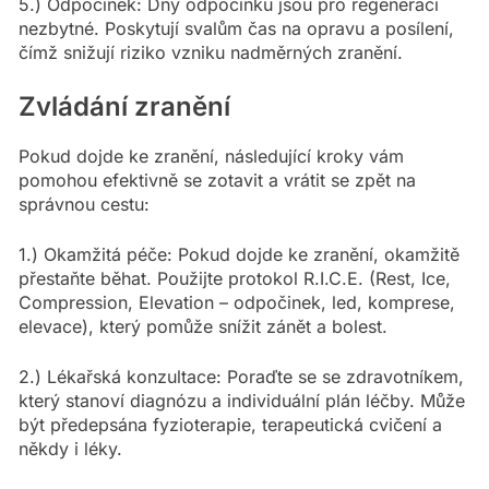
5.) Odpočinek: Dny odpočinku jsou pro regeneraci
nezbytné. Poskytují svalům čas na opravu a posílení,
čímž snižují riziko vzniku nadměrných zranění.
Zvládání zranění
Pokud dojde ke zranění, následující kroky vám
pomohou efektivně se zotavit a vrátit se zpět na
správnou cestu:
1.) Okamžitá péče: Pokud dojde ke zranění, okamžitě
přestaňte běhat. Použijte protokol R.I.C.E. (Rest, Ice,
Compression, Elevation – odpočinek, led, komprese,
elevace), který pomůže snížit zánět a bolest.
2.) Lékařská konzultace: Poraďte se se zdravotníkem,
který stanoví diagnózu a individuální plán léčby. Může
být předepsána fyzioterapie, terapeutická cvičení a
někdy i léky.