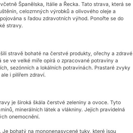
včetně Španělska, Itálie a Řecka. Tato strava, která se
štěnin, celozrnných výrobků a olivového oleje a
 spojována s řadou zdravotních výhod. Ponořte se do
ké stravy.
ěšili stravě bohaté na čerstvé produkty, ořechy a zdravé
rá se ve velké míře opírá o zpracované potraviny a
ích, sezónních a lokálních potravinách. Prastaré zvyky
le i pilířem zdraví.
vy je široká škála čerstvé zeleniny a ovoce. Tyto
minů, minerálních látek a vlákniny. Jejich pravidelná
kých onemocnění.
ej. Je bohatý na mononenasycené tuky, které jsou