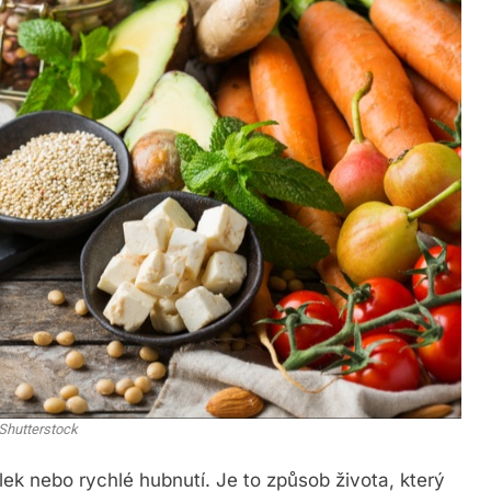
Shutterstock
lek nebo rychlé hubnutí. Je to způsob života, který