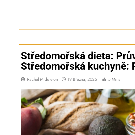
Skip
to
content
Středomořská dieta: Prů
Středomořská kuchyně: 
Rachel Middleton
19 Března, 2026
5 Mins