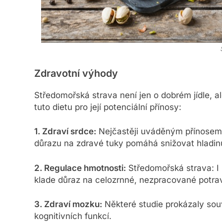
Zdravotní výhody
Středomořská strava není jen o dobrém jídle, a
tuto dietu pro její potenciální přínosy:
1. Zdraví srdce:
Nejčastěji uváděným přínosem j
důrazu na zdravé tuky pomáhá snižovat hladin
2. Regulace hmotnosti:
Středomořská strava: I b
klade důraz na celozrnné, nezpracované potrav
3. Zdraví mozku:
Některé studie prokázaly souv
kognitivních funkcí.