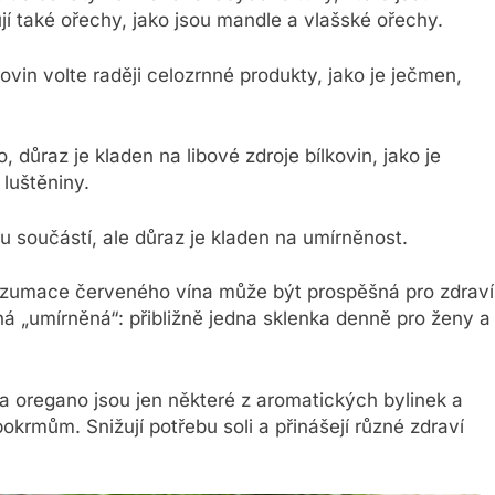
í také ořechy, jako jsou mandle a vlašské ořechy.
vin volte raději celozrnné produkty, jako je ječmen,
ůraz je kladen na libové zdroje bílkovin, jako je
 luštěniny.
u součástí, ale důraz je kladen na umírněnost.
nzumace červeného vína může být prospěšná pro zdraví
á „umírněná“: přibližně jedna sklenka denně pro ženy a
 oregano jsou jen některé z aromatických bylinek a
okrmům. Snižují potřebu soli a přinášejí různé zdraví