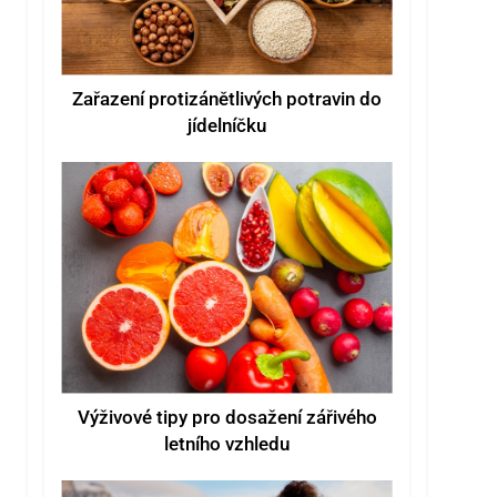
Zařazení protizánětlivých potravin do
jídelníčku
Výživové tipy pro dosažení zářivého
letního vzhledu