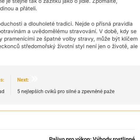
je stejně tak o zážitku jako o jídle. Zpomalte,
dinou a přáteli.
uchosti a dlouholeté tradici. Nejde o přísná pravidla
ým potravinám a uvědomělému stravování. V době, kdy se
y pramenícími ze špatné volby stravy, může být klíčem
ckonců středomořský životní styl není jen o životě, ale
s:
Next:
zad
5 nejlepších cviků pro silné a zpevněné paže
Palivo pro výkon: Výhody rostlinné