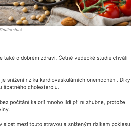
Shutterstock
le také o dobrém zdraví. Četné vědecké studie chválí
e snížení rizika kardiovaskulárních onemocnění. Díky
u špatného cholesterolu.
ez počítání kalorií mnoho lidí při ní zhubne, protože
iny.
islost mezi touto stravou a sníženým rizikem poklesu