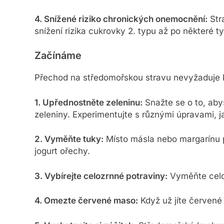
4. Snížené riziko chronických onemocnění:
Str
snížení rizika cukrovky 2. typu až po některé t
Začínáme
Přechod na středomořskou stravu nevyžaduje k
1. Upřednostněte zeleninu:
Snažte se o to, aby
zeleniny. Experimentujte s různými úpravami, ja
2. Vyměňte tuky:
Místo másla nebo margarínu p
jogurt ořechy.
3. Vybírejte celozrnné potraviny:
Vyměňte celoz
4. Omezte červené maso:
Když už jíte červené 