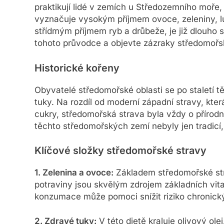
praktikují lidé v zemích u Středozemního moře, 
vyznačuje vysokým příjmem ovoce, zeleniny, lu
střídmým příjmem ryb a drůbeže, je již dlouho
tohoto průvodce a objevte zázraky středomořs
Historické kořeny
Obyvatelé středomořské oblasti se po staletí t
tuky. Na rozdíl od moderní západní stravy, kte
cukry, středomořská strava byla vždy o přírodn
těchto středomořských zemí nebyly jen tradicí, a
Klíčové složky středomořské stravy
1. Zelenina a ovoce:
Základem středomořské stra
potraviny jsou skvělým zdrojem základních vita
konzumace může pomoci snížit riziko chronic
2. Zdravé tuky:
V této dietě kraluje olivový ol