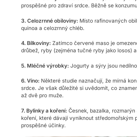
prospěšné pro zdraví srdce. Běžně se konzumuj
3. Celozrnné obiloviny:
Místo rafinovaných obilo
quinoa a celozrnný chléb.
4. Bílkoviny:
Zatímco červené maso je omezeno, d
drůbež, ryby (zejména tučné ryby jako losos) a
5. Mléčné výrobky:
Jogurty a sýry jsou nedílno
6. Víno:
Některé studie naznačují, že mírná ko
srdce. Je však důležité si uvědomit, co znamen
až dvě pro muže.
7. Bylinky a koření:
Česnek, bazalka, rozmarýn a
koření, které dávají vyniknout středomořským p
prospěšné účinky.