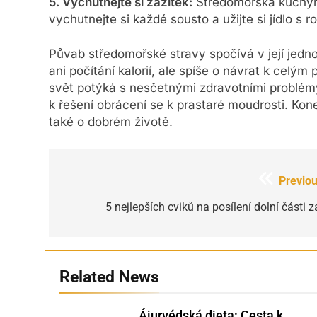
5. Vychutnejte si zážitek:
Středomořská kuchyně 
vychutnejte si každé sousto a užijte si jídlo s ro
Půvab středomořské stravy spočívá v její jednod
ani počítání kalorií, ale spíše o návrat k cel
svět potýká s nesčetnými zdravotními problém
k řešení obrácení se k prastaré moudrosti. Kone
také o dobrém životě.
Navigace
Previou
pro
5 nejlepších cviků na posílení dolní části 
příspěvek
Related News
Ájurvédská dieta: Cesta k