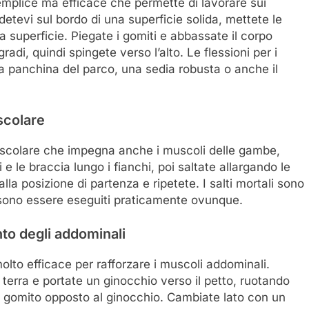
semplice ma efficace che permette di lavorare sui
detevi sul bordo di una superficie solida, mettete le
la superficie. Piegate i gomiti e abbassate il corpo
di, quindi spingete verso l’alto. Le flessioni per i
na panchina del parco, una sedia robusta o anche il
scolare
vascolare che impegna anche i muscoli delle gambe,
i e le braccia lungo i fianchi, poi saltate allargando le
lla posizione di partenza e ripetete. I salti mortali sono
sono essere eseguiti praticamente ovunque.
nto degli addominali
olto efficace per rafforzare i muscoli addominali.
 terra e portate un ginocchio verso il petto, ruotando
l gomito opposto al ginocchio. Cambiate lato con un