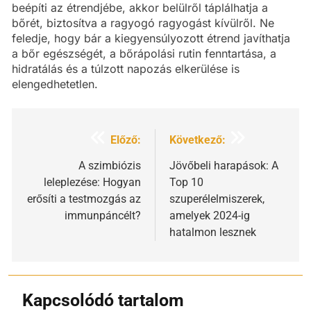
beépíti az étrendjébe, akkor belülről táplálhatja a
bőrét, biztosítva a ragyogó ragyogást kívülről. Ne
feledje, hogy bár a kiegyensúlyozott étrend javíthatja
a bőr egészségét, a bőrápolási rutin fenntartása, a
hidratálás és a túlzott napozás elkerülése is
elengedhetetlen.
Bejegyzés
Előző:
Következő:
navigáció
A szimbiózis
Jövőbeli harapások: A
leleplezése: Hogyan
Top 10
erősíti a testmozgás az
szuperélelmiszerek,
immunpáncélt?
amelyek 2024-ig
hatalmon lesznek
Kapcsolódó tartalom