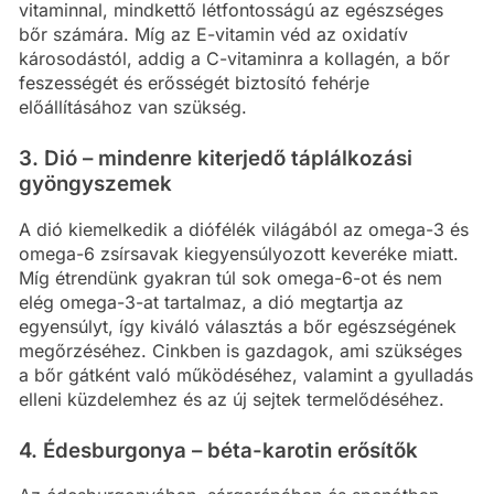
vitaminnal, mindkettő létfontosságú az egészséges
bőr számára. Míg az E-vitamin véd az oxidatív
károsodástól, addig a C-vitaminra a kollagén, a bőr
feszességét és erősségét biztosító fehérje
előállításához van szükség.
3. Dió – mindenre kiterjedő táplálkozási
gyöngyszemek
A dió kiemelkedik a diófélék világából az omega-3 és
omega-6 zsírsavak kiegyensúlyozott keveréke miatt.
Míg étrendünk gyakran túl sok omega-6-ot és nem
elég omega-3-at tartalmaz, a dió megtartja az
egyensúlyt, így kiváló választás a bőr egészségének
megőrzéséhez. Cinkben is gazdagok, ami szükséges
a bőr gátként való működéséhez, valamint a gyulladás
elleni küzdelemhez és az új sejtek termelődéséhez.
4. Édesburgonya – béta-karotin erősítők