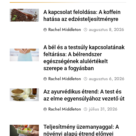
A kapcsolat feloldása: A koffein
Shutterstock
hatása az edzésteljesítményre
Rachel Middleton
augusztus 8, 2026
A bél és a testsúly kapcsolatának
Shutterstock
feltárása: A bélrendszer
egészségének alulértékelt
szerepe a fogyásban
Rachel Middleton
augusztus 6, 2026
Az ayurvédikus étrend: A test és
Shutterstock
az elme egyensúlyához vezető út
Rachel Middleton
július 31, 2026
Teljesítmény üzemanyaggal: A
Shutterstock
növényi alapú étrend előnyei