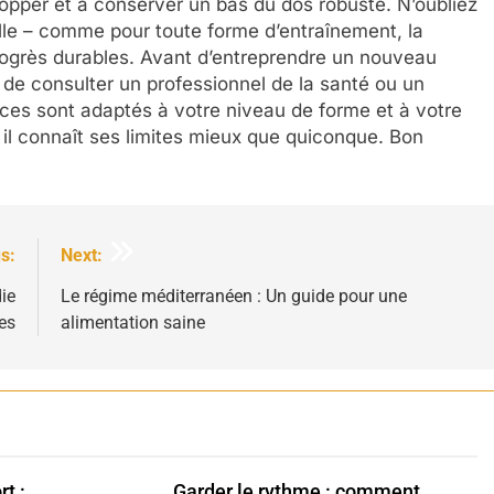
opper et à conserver un bas du dos robuste. N’oubliez
lle – comme pour toute forme d’entraînement, la
 progrès durables. Avant d’entreprendre un nouveau
 de consulter un professionnel de la santé ou un
cices sont adaptés à votre niveau de forme et à votre
: il connaît ses limites mieux que quiconque. Bon
s:
Next:
ie
Le régime méditerranéen : Un guide pour une
es
alimentation saine
t :
Garder le rythme : comment