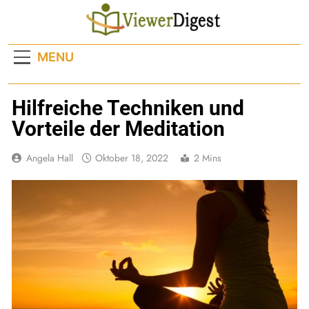
Skip
to
content
MENU
Hilfreiche Techniken und
Vorteile der Meditation
Angela Hall
Oktober 18, 2022
2 Mins