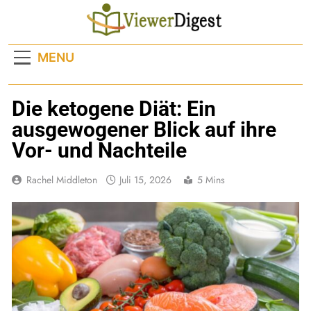
Skip
to
content
MENU
Die ketogene Diät: Ein
ausgewogener Blick auf ihre
Vor- und Nachteile
Rachel Middleton
Juli 15, 2026
5 Mins