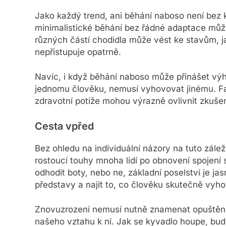
Jako každý trend, ani běhání naboso není bez kr
minimalistické běhání bez řádné adaptace můž
různých částí chodidla může vést ke stavům, j
nepřistupuje opatrně.
Navíc, i když běhání naboso může přinášet výho
jednomu člověku, nemusí vyhovovat jinému. Fak
zdravotní potíže mohou výrazně ovlivnit zkušen
Cesta vpřed
Bez ohledu na individuální názory na tuto zál
rostoucí touhy mnoha lidí po obnovení spojení
odhodit boty, nebo ne, základní poselství je ja
představy a najít to, co člověku skutečně vyho
Znovuzrození nemusí nutně znamenat opuštění 
našeho vztahu k ní. Jak se kyvadlo houpe, bud