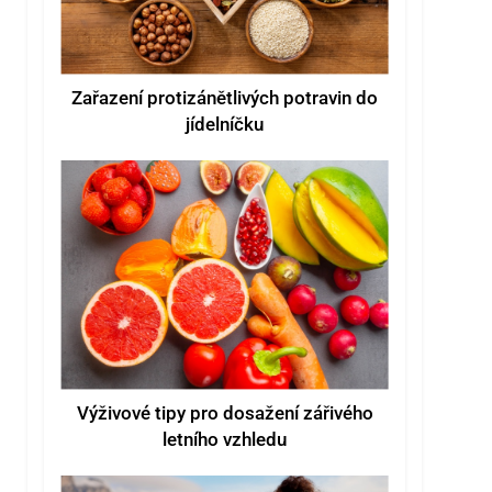
Zařazení protizánětlivých potravin do
jídelníčku
Výživové tipy pro dosažení zářivého
letního vzhledu