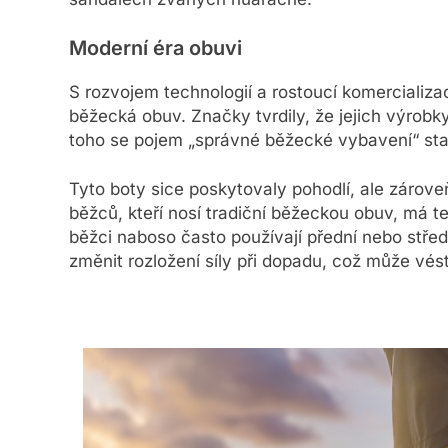
Moderní éra obuvi
S rozvojem technologií a rostoucí komercializac
běžecká obuv. Značky tvrdily, že jejich výrobk
toho se pojem „správné běžecké vybavení“ sta
Tyto boty sice poskytovaly pohodlí, ale zárov
běžců, kteří nosí tradiční běžeckou obuv, má t
běžci naboso často používají přední nebo stře
změnit rozložení síly při dopadu, což může vé