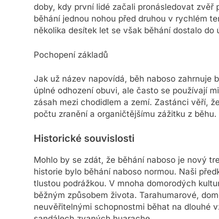
doby, kdy první lidé začali pronásledovat zvě
běhání jednou nohou před druhou v rychlém t
několika desítek let se však běhání dostalo do
Pochopení základů
Jak už název napovídá, běh naboso zahrnuje 
úplné odhození obuvi, ale často se používají mi
zásah mezi chodidlem a zemí. Zastánci věří, ž
počtu zranění a organičtějšímu zážitku z běhu.
Historické souvislosti
Mohlo by se zdát, že běhání naboso je nový tren
historie bylo běhání naboso normou. Naši před
tlustou podrážkou. V mnoha domorodých kultur
běžným způsobem života. Tarahumarové, domor
neuvěřitelnými schopnostmi běhat na dlouhé vz
sandálech zvaných huarache.