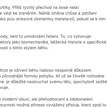
itiky. Příliš rychlý přechod na bosé nebo
e vést ke zraněním. Náhlá změna chůze a zatížení
ako jsou stresové zlomeniny metatarzů, pokud se k nim
dy, není to univerzální řešení. To, co vyhovuje
tory jako biomechanika, běžecká historie a specifické
osti s tímto stylem běhu.
ežitost je oživení běhu naboso nesporně důkazem
 s původnější formou pohybu. Ať už se člověk rozhodne
sné: je důležité naslouchat svému tělu, zpochybnit zažité
vuje.
moderní obuvi, ale přehodnocení a zdokonalení
oucnost možná přinese vyvážený přístup, který spojí to