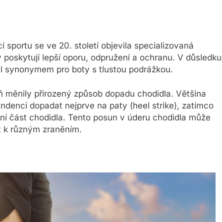
í sportu se ve 20. století objevila specializovaná
y poskytují lepší oporu, odpružení a ochranu. V důsledku
l synonymem pro boty s tlustou podrážkou.
eň měnily přirozený způsob dopadu chodidla. Většina
endenci dopadat nejprve na paty (heel strike), zatímco
dní část chodidla. Tento posun v úderu chodidla může
st k různým zraněním.