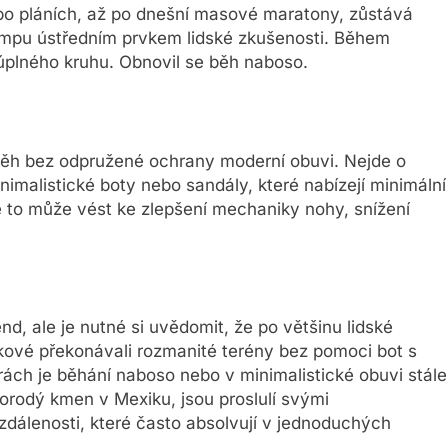
ř po pláních, až po dnešní masové maratony, zůstává
empu ústředním prvkem lidské zkušenosti. Během
 úplného kruhu. Obnovil se běh naboso.
běh bez odpružené ochrany moderní obuvi. Nejde o
nimalistické boty nebo sandály, které nabízejí minimální
e to může vést ke zlepšení mechaniky nohy, snížení
d, ale je nutné si uvědomit, že po většinu lidské
kové překonávali rozmanité terény bez pomoci bot s
ách je běhání naboso nebo v minimalistické obuvi stále
odý kmen v Mexiku, jsou proslulí svými
dálenosti, které často absolvují v jednoduchých