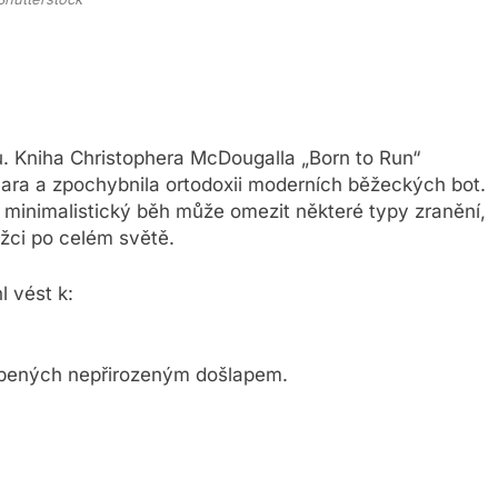
Kniha Christophera McDougalla „Born to Run“
ara a zpochybnila ortodoxii moderních běžeckých bot.
minimalistický běh může omezit některé typy zranění,
žci po celém světě.
l vést k:
sobených nepřirozeným došlapem.