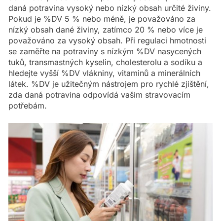
daná potravina vysoký nebo nízký obsah určité živiny.
Pokud je %DV 5 % nebo méně, je považováno za
nízký obsah dané živiny, zatímco 20 % nebo více je
považováno za vysoký obsah. Při regulaci hmotnosti
se zaměřte na potraviny s nízkým %DV nasycených
tuků, transmastných kyselin, cholesterolu a sodíku a
hledejte vyšší %DV vlákniny, vitaminů a minerálních
látek. %DV je užitečným nástrojem pro rychlé zjištění,
zda daná potravina odpovídá vašim stravovacím
potřebám.