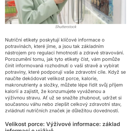
Shutterstock
Nutriční etikety poskytují klíčové informace o
potravinách, které jíme, a jsou tak základním
nástrojem pro regulaci hmotnosti a zdravé stravování.
Porozumění tomu, jak tyto etikety číst, vám pomůže
činit informovaná rozhodnutí o vaší stravě a vybírat
potraviny, které podporují vaše zdravotní cíle. Když se
naučíte dekódovat velikost porce, kalorie,
makronutrienty a složky, můžete lépe řídit svůj příjem
kalorií a zajistit, že konzumujete vyváženou a
výživnou stravu. Ať už se snažíte zhubnout, udržet si
současnou váhu nebo zlepšit celkový zdravotní stav,
zvládnutí nutričních značek je důležitou dovedností.
Velikost porce: Výživové informace: základ
informací o výživě