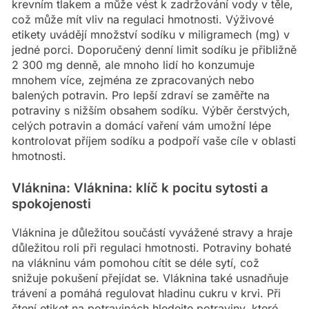
krevním tlakem a může vést k zadržování vody v těle,
což může mít vliv na regulaci hmotnosti. Výživové
etikety uvádějí množství sodíku v miligramech (mg) v
jedné porci. Doporučený denní limit sodíku je přibližně
2 300 mg denně, ale mnoho lidí ho konzumuje
mnohem více, zejména ze zpracovaných nebo
balených potravin. Pro lepší zdraví se zaměřte na
potraviny s nižším obsahem sodíku. Výběr čerstvých,
celých potravin a domácí vaření vám umožní lépe
kontrolovat příjem sodíku a podpoří vaše cíle v oblasti
hmotnosti.
Vláknina: Vláknina: klíč k pocitu sytosti a
spokojenosti
Vláknina je důležitou součástí vyvážené stravy a hraje
důležitou roli při regulaci hmotnosti. Potraviny bohaté
na vlákninu vám pomohou cítit se déle sytí, což
snižuje pokušení přejídat se. Vláknina také usnadňuje
trávení a pomáhá regulovat hladinu cukru v krvi. Při
čtení etiket na potravinách hledejte potraviny, které