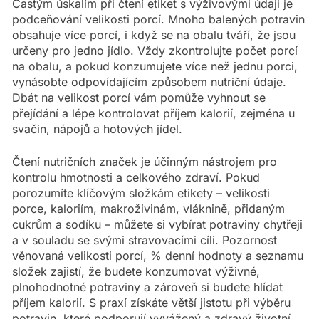
Častým úskalím při čtení etiket s výživovými údaji je
podceňování velikosti porcí. Mnoho balených potravin
obsahuje více porcí, i když se na obalu tváří, že jsou
určeny pro jedno jídlo. Vždy zkontrolujte počet porcí
na obalu, a pokud konzumujete více než jednu porci,
vynásobte odpovídajícím způsobem nutriční údaje.
Dbát na velikost porcí vám pomůže vyhnout se
přejídání a lépe kontrolovat příjem kalorií, zejména u
svačin, nápojů a hotových jídel.
Čtení nutričních značek je účinným nástrojem pro
kontrolu hmotnosti a celkového zdraví. Pokud
porozumíte klíčovým složkám etikety – velikosti
porce, kaloriím, makroživinám, vláknině, přidaným
cukrům a sodíku – můžete si vybírat potraviny chytřeji
a v souladu se svými stravovacími cíli. Pozornost
věnovaná velikosti porcí, % denní hodnoty a seznamu
složek zajistí, že budete konzumovat výživné,
plnohodnotné potraviny a zároveň si budete hlídat
příjem kalorií. S praxí získáte větší jistotu při výběru
potravin, které podporují vyvážený a zdravý životní