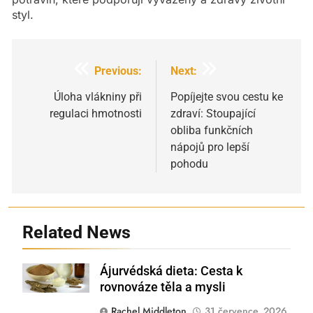
styl.
Navigace
Previous:
Next:
pro
Úloha vlákniny při
Popíjejte svou cestu ke
regulaci hmotnosti
zdraví: Stoupající
příspěvek
obliba funkčních
nápojů pro lepší
pohodu
Related News
Ájurvédská dieta: Cesta k
Shutterstock
rovnováze těla a mysli
Rachel Middleton
31 července, 2026