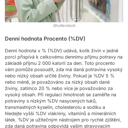
Shutterstock
Denní hodnota Procento (%DV)
Denní hodnota v % (%DV) udává, kolik živin v jedné
porci přispívá k celkovému dennímu příjmu potravy na
základě příjmu 2 000 kalorií za den. Toto procento
vám pomůže posoudit, zda má daná potravina vysoký
nebo nízký obsah určité živiny. Pokud je %DV 5 %
nebo méně, je považováno za nízký obsah dané
živiny, zatímco 20 % nebo více je považováno za
vysoký obsah. Při regulaci hmotnosti se zaměřte na
potraviny s nízkým %DV nasycených tuků,
transmastných kyselin, cholesterolu a sodíku a
hledejte vyšší %DV vlákniny, vitaminů a minerálních
látek. %DV je užitečným nástrojem pro rychlé zjištění,
zda daná potravina odpovídá vašim stravovacím