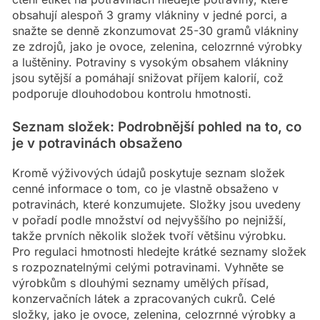
obsahují alespoň 3 gramy vlákniny v jedné porci, a
snažte se denně zkonzumovat 25-30 gramů vlákniny
ze zdrojů, jako je ovoce, zelenina, celozrnné výrobky
a luštěniny. Potraviny s vysokým obsahem vlákniny
jsou sytější a pomáhají snižovat příjem kalorií, což
podporuje dlouhodobou kontrolu hmotnosti.
Seznam složek: Podrobnější pohled na to, co
je v potravinách obsaženo
Kromě výživových údajů poskytuje seznam složek
cenné informace o tom, co je vlastně obsaženo v
potravinách, které konzumujete. Složky jsou uvedeny
v pořadí podle množství od nejvyššího po nejnižší,
takže prvních několik složek tvoří většinu výrobku.
Pro regulaci hmotnosti hledejte krátké seznamy složek
s rozpoznatelnými celými potravinami. Vyhněte se
výrobkům s dlouhými seznamy umělých přísad,
konzervačních látek a zpracovaných cukrů. Celé
složky, jako je ovoce, zelenina, celozrnné výrobky a