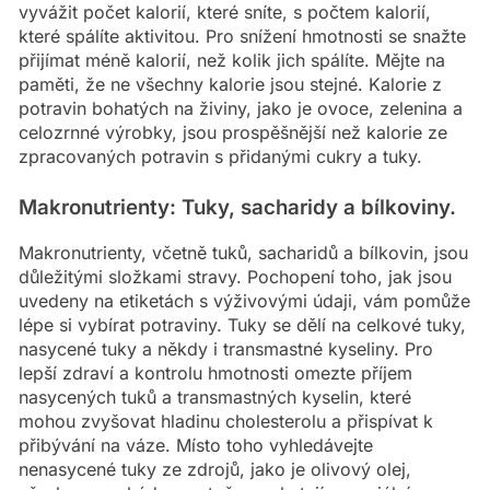
vyvážit počet kalorií, které sníte, s počtem kalorií,
které spálíte aktivitou. Pro snížení hmotnosti se snažte
přijímat méně kalorií, než kolik jich spálíte. Mějte na
paměti, že ne všechny kalorie jsou stejné. Kalorie z
potravin bohatých na živiny, jako je ovoce, zelenina a
celozrnné výrobky, jsou prospěšnější než kalorie ze
zpracovaných potravin s přidanými cukry a tuky.
Makronutrienty: Tuky, sacharidy a bílkoviny.
Makronutrienty, včetně tuků, sacharidů a bílkovin, jsou
důležitými složkami stravy. Pochopení toho, jak jsou
uvedeny na etiketách s výživovými údaji, vám pomůže
lépe si vybírat potraviny. Tuky se dělí na celkové tuky,
nasycené tuky a někdy i transmastné kyseliny. Pro
lepší zdraví a kontrolu hmotnosti omezte příjem
nasycených tuků a transmastných kyselin, které
mohou zvyšovat hladinu cholesterolu a přispívat k
přibývání na váze. Místo toho vyhledávejte
nenasycené tuky ze zdrojů, jako je olivový olej,