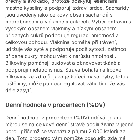
ořechy a avokádo, protože poskytují esenciální
mastné kyseliny a podporují zdraví srdce. Sacharidy
jsou uvedeny jako celkový obsah sacharidů s
podrobnostmi o vláknině a cukrech. Výběr potravin s
vysokým obsahem vlákniny a nízkým obsahem
přidaných cukrů podporuje regulaci hmotnosti a
celkovou pohodu. Vláknina pomáhá při trávení,
udržuje vás syté a podporuje pocit sytosti, zatímco
přidané cukry mohou vést k nárůstu hmotnosti.
Bílkoviny pomáhají budovat a obnovovat tkáně a
podporují metabolismus. Strava bohatá na libové
bílkoviny ze zdrojů, jako je kuřecí maso, ryby, tofu a
luštěniny, může pomoci regulovat váhu tím, že vás
déle zasytí.
Denní hodnota v procentech (%DV)
Denní hodnota v procentech (%DV) udává, jakou
měrou se na celkové denní stravě podílí živina v jedné
porci, přičemž se vychází z příjmu 2 000 kalorií za
den. Toto procento vám pomůže posoudit, zda má