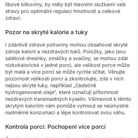
libové bílkoviny, by měly být hlavními složkami vaší
stravy pro optimální regulaci hmotnosti a celkové
zdraví.
Pozor na skryté kalorie a tuky
I zdánlivě zdravé potraviny mohou obsahovat skryté
zdroje kalorií a nezdravých tuků. Položky, jako jsou
salátové dresinky, omáčky a svačiny, se mohou zdát
nízkokalorické v jedné porci, ale velikost porce může
být malá a více porcí se může rychle sčítat. Věnujte
pozornost velikosti porcí a zkontrolujte, zda v nich
nejsou skryté tuky, například „částečně
hydrogenované oleje“, které označují přítomnost
nezdravých transmastných kyselin. Všímavost k těmto
skrytým kaloriím vám pomůže vyhnout se neúmyslné
nadměrné konzumaci a lépe kontrolovat svou váhu.
Kontrola porcí: Pochopení více porcí