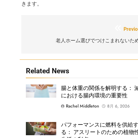
きます。
投
Previo
稿
老人ホーム選びでつけこまれないた
ナ
ビ
Related News
ゲ
ー
Shutterstock
腸と体重の関係を解明する： 
シ
における腸内環境の重要性
ョ
Rachel Middleton
8月 6, 2026
ン
パフォーマンスに燃料を供給
Shutterstock
る： アスリートのための植物