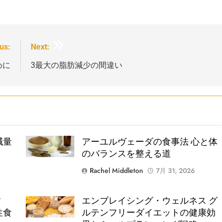
us:
Next:
めに
3最大の脂肪減少の間違い
減量
Shutterstock
アーユルヴェーダの食事法 心と体
のバランスを整える道
Rachel Middleton
7月 31, 2026
す
エンブレイシング・ウェルネス グ
Shutterstock
性食
ルテンフリーダイエットの健康効