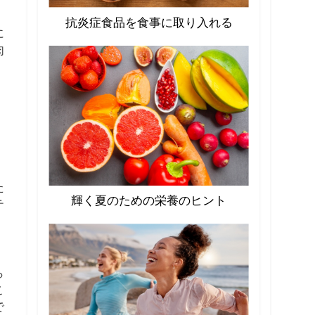
抗炎症食品を食事に取り入れる
に
肉
、
た
輝く夏のための栄養のヒント
テ
。
ら
こ
で