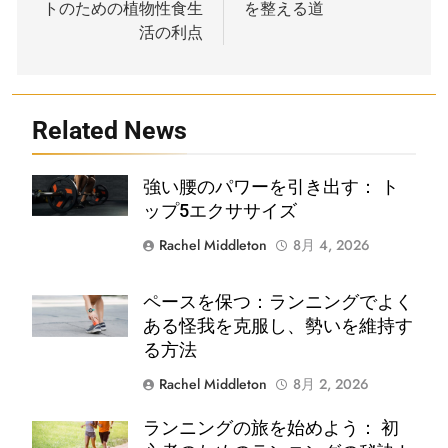
トのための植物性食生
を整える道
ビ
活の利点
ゲ
ー
Related News
シ
ョ
Shutterstock
強い腰のパワーを引き出す： ト
ン
ップ5エクササイズ
Rachel Middleton
8月 4, 2026
ペースを保つ：ランニングでよく
Shutterstock
ある怪我を克服し、勢いを維持す
る方法
Rachel Middleton
8月 2, 2026
ランニングの旅を始めよう： 初
Shutterstock