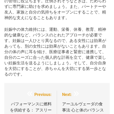
の管理に役立ちます。圧倒されそうなときは、ためらわ
ずに専門家に助けを求めましょう。また、パートナーや
友人、家族と自分の気持ちをオープンにすることで、精
神的な支えになることもあります。
妊娠中の体力維持には、運動、栄養、休養、教育、精神
的な健康など、バランスのとれたアプローチが必要で
す。妊娠は一人ひとり異なるので、ある女性には効果が
あっても、別の女性には効果がないこともあります。自
分の体の声に耳を傾け、医療従事者と緊密に連携して、
自分のニーズに合った個人的な計画を立て、健康で楽し
い妊娠生活を送るようにしましょう。そして、自分自身
を大切にすることが、赤ちゃんを大切にする第一歩とな
るのです。
投
Previous:
Next:
稿
パフォーマンスに燃料
アーユルヴェーダの食
を供給する： アスリー
事法 心と体のバランス
ナ