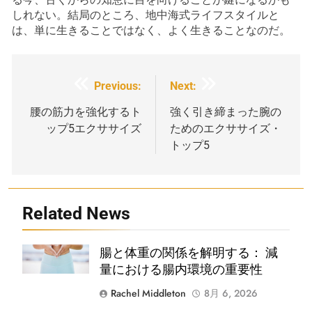
しれない。結局のところ、地中海式ライフスタイルと
は、単に生きることではなく、よく生きることなのだ。
投
Previous:
Next:
稿
腰の筋力を強化するト
強く引き締まった腕の
ップ5エクササイズ
ためのエクササイズ・
ナ
トップ5
ビ
ゲ
ー
Related News
シ
Shutterstock
腸と体重の関係を解明する： 減
ョ
量における腸内環境の重要性
ン
Rachel Middleton
8月 6, 2026