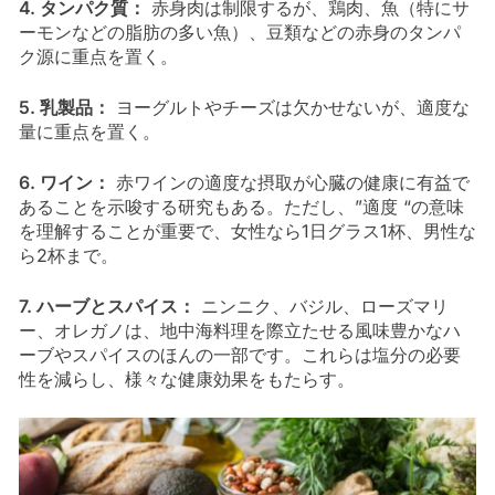
4. タンパク質：
赤身肉は制限するが、鶏肉、魚（特にサ
ーモンなどの脂肪の多い魚）、豆類などの赤身のタンパ
ク源に重点を置く。
5. 乳製品：
ヨーグルトやチーズは欠かせないが、適度な
量に重点を置く。
6. ワイン：
赤ワインの適度な摂取が心臓の健康に有益で
あることを示唆する研究もある。ただし、”適度 “の意味
を理解することが重要で、女性なら1日グラス1杯、男性な
ら2杯まで。
7. ハーブとスパイス：
ニンニク、バジル、ローズマリ
ー、オレガノは、地中海料理を際立たせる風味豊かなハ
ーブやスパイスのほんの一部です。これらは塩分の必要
性を減らし、様々な健康効果をもたらす。