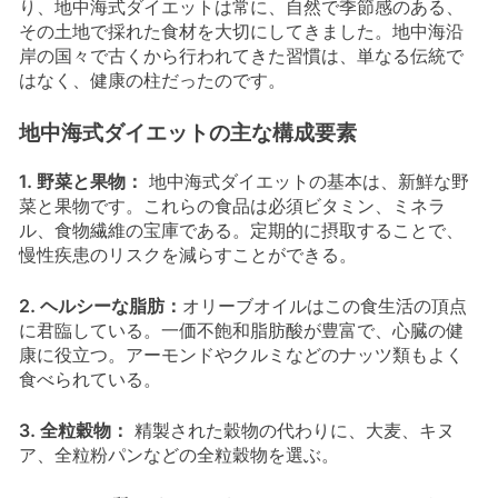
り、地中海式ダイエットは常に、自然で季節感のある、
その土地で採れた食材を大切にしてきました。地中海沿
岸の国々で古くから行われてきた習慣は、単なる伝統で
はなく、健康の柱だったのです。
地中海式ダイエットの主な構成要素
1. 野菜と果物：
地中海式ダイエットの基本は、新鮮な野
菜と果物です。これらの食品は必須ビタミン、ミネラ
ル、食物繊維の宝庫である。定期的に摂取することで、
慢性疾患のリスクを減らすことができる。
2. ヘルシーな脂肪：
オリーブオイルはこの食生活の頂点
に君臨している。一価不飽和脂肪酸が豊富で、心臓の健
康に役立つ。アーモンドやクルミなどのナッツ類もよく
食べられている。
3. 全粒穀物：
精製された穀物の代わりに、大麦、キヌ
ア、全粒粉パンなどの全粒穀物を選ぶ。