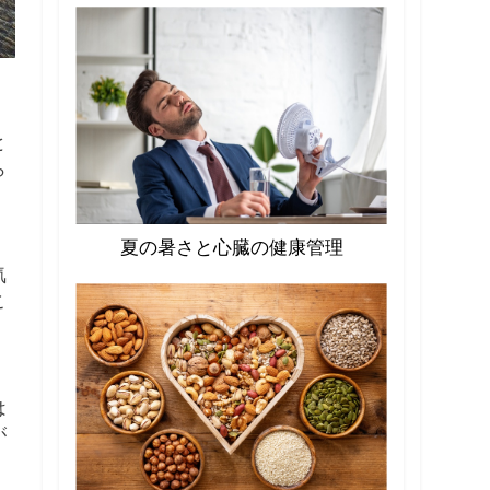
と
ら
夏の暑さと心臓の健康管理
気
こ
は
が