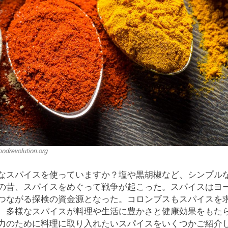
oodrevolution.org
なスパイスを使っていますか？塩や黒胡椒など、シンプル
の昔、スパイスをめぐって戦争が起こった。スパイスはヨ
つながる探検の資金源となった。コロンブスもスパイスを
、多様なスパイスが料理や生活に豊かさと健康効果をもた
力のために料理に取り入れたいスパイスをいくつかご紹介