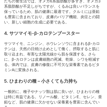
たちの食生活では、オメガ6系脂肪酸が多すぎ、オメガ3
系脂肪酸が不足しがちですが、くるみは良いバランスを
保っているため、肌の健康に最適です。クルミには亜鉛
も豊富に含まれており、皮膚のバリア機能、炎症との闘
い、新しい細胞の生成に必要である。
4. サツマイモ-β-カロテンブースター
サツマイモ、ニンジン、ホウレンソウに含まれるβ-カロ
テンは、天然の日焼け止めとして働く。摂取すると肌に
取り込まれ、有害な太陽光線から肌を保護する。さら
に、β-カロテンは皮膚細胞の死滅、乾燥、シワを軽減す
る。体内では、皮膚の修復に不可欠な栄養素であるビタ
ミンAに変換される。
5. ひまわりの種 – 小さくても力持ち
一般的に、種子やナッツ類は肌に良いが、ひまわりの種
は特に有益である。リノール酸、ビタミンE、セレン、亜
鉛など、肌の健康に欠かせない栄養素を豊富に含んでい