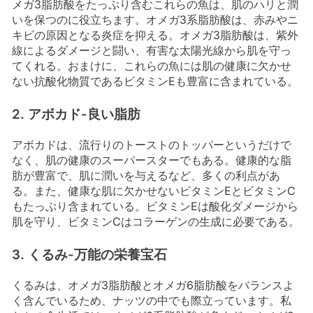
メガ3脂肪酸をたっぷり含むこれらの魚は、肌のハリと潤
いを保つのに役立ちます。オメガ3系脂肪酸は、赤みやニ
キビの原因となる炎症を抑える。オメガ3脂肪酸は、紫外
線によるダメージと闘い、有害な太陽光線から肌を守っ
てくれる。おまけに、これらの魚には肌の健康に欠かせ
ない抗酸化物質であるビタミンEも豊富に含まれている。
2. アボカド-良い脂肪
アボカドは、流行りのトーストのトッパーというだけで
なく、肌の健康のスーパースターでもある。健康的な脂
肪が豊富で、肌に潤いを与えるなど、多くの利点があ
る。また、健康な肌に欠かせないビタミンEとビタミンC
もたっぷり含まれている。ビタミンEは酸化ダメージから
肌を守り、ビタミンCはコラーゲンの生成に必要である。
3. くるみ-万能の栄養宝石
くるみは、オメガ3脂肪酸とオメガ6脂肪酸をバランスよ
く含んでいるため、ナッツの中でも際立っています。私