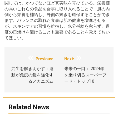
関しては、かつてないほど真実味を帯びている。栄養価
の高いこれらの食品を食事に取り入れることで、肌の内
側から栄養を補給し、外側の輝きを確保することができ
ます。バランスの取れた食事は肌の健康を増進させる
が、スキンケアの習慣を維持し、水分補給を怠らず、過
度の日焼けを避けることも重要であることを覚えておい
てほしい。
投
Previous:
Next:
稿
共生を解き明かす：運
未来の一口： 2024年
動が免疫の鎧を強化す
を乗り切るスーパーフ
ナ
るメカニズム
ード・トップ10
ビ
ゲ
ー
Related News
シ