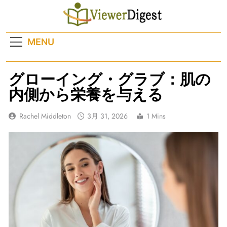
Skip
to
content
MENU
グローイング・グラブ：肌の
内側から栄養を与える
Rachel Middleton
3月 31, 2026
1 Mins