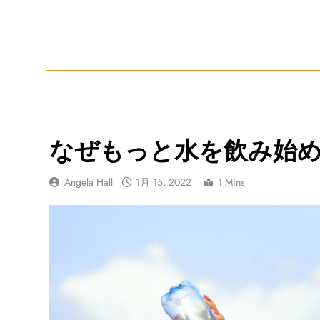
Skip
to
content
なぜもっと水を飲み始
Angela Hall
1月 15, 2022
1 Mins