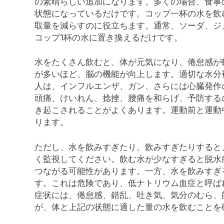
の素晴らしい追加になります。多くの場合、食事
状態になっているだけです。コップ一杯の水を飲
取量を減らすのに役立ちます。通常、ソーダ、ジ
コップ1杯の水に置き換えるだけです。
水をたくさん飲むと、体が元気になり、倦怠感が
が多いほど、脳の機能が向上します。適切な水分
人は、インフルエンザ、ガン、さらには心臓発作
頭痛、けいれん、捻挫、腰痛を和らげ、予防する
き起こされることがよくあります。運動前と運動
ります。
ただし、水を飲みすぎたり、飲みすぎたりすると
く監視してください。飲む水が少なすぎると脱水
つながる可能性があります。一方、水を飲みすぎ
す。これは危険であり、低ナトリウム血症と呼ば
症状には、倦怠感、錯乱、吐き気、気分のむら、
が、体と上記の状態に適した量の水を飲むことを