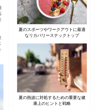
く
性
高
性
夏のスポーツやワークアウトに最適
なリカバリースナックトップ
改
じ
を
夏の熱波に対処するための重要な健
康上のヒントと戦略