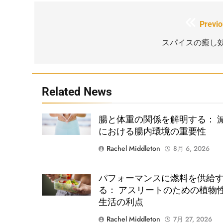
投
Previo
稿
スパイスの癒し
ナ
ビ
Related News
ゲ
ー
Shutterstock
腸と体重の関係を解明する： 
シ
における腸内環境の重要性
ョ
Rachel Middleton
8月 6, 2026
ン
パフォーマンスに燃料を供給
Shutterstock
る： アスリートのための植物
生活の利点
Rachel Middleton
7月 27, 2026