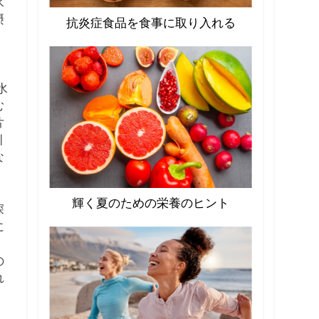
水
摂
抗炎症食品を食事に取り入れる
、
水
む
片
引
な
輝く夏のための栄養のヒント
深
に
の
れ