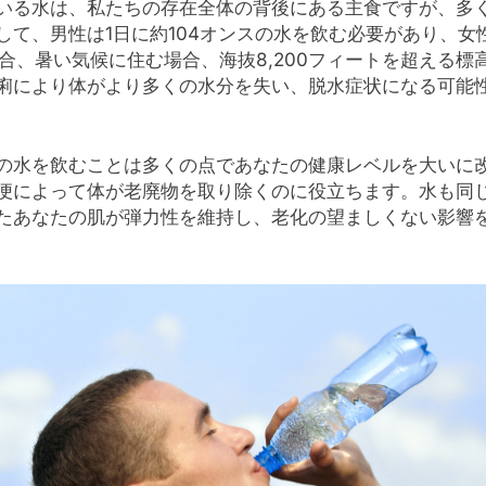
いる水は、私たちの存在全体の背後にある主食ですが、多
て、男性は1日に約104オンスの水を飲む必要があり、女
合、暑い気候に住む場合、海抜8,200フィートを超える標
痢により体がより多くの水分を失い、脱水症状になる可能
の水を飲むことは多くの点であなたの健康レベルを大いに
便によって体が老廃物を取り除くのに役立ちます。水も同
たあなたの肌が弾力性を維持し、老化の望ましくない影響