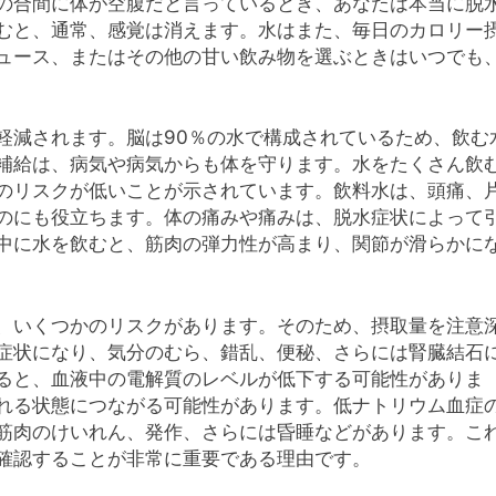
の合間に体が空腹だと言っているとき、あなたは本当に脱
むと、通常、感覚は消えます。水はまた、毎日のカロリー
ュース、またはその他の甘い飲み物を選ぶときはいつでも
軽減されます。脳は90％の水で構成されているため、飲む
補給は、病気や病気からも体を守ります。水をたくさん飲
のリスクが低いことが示されています。飲料水は、頭痛、
のにも役立ちます。体の痛みや痛みは、脱水症状によって
中に水を飲むと、筋肉の弾力性が高まり、関節が滑らかに
、いくつかのリスクがあります。そのため、摂取量を注意
症状になり、気分のむら、錯乱、便秘、さらには腎臓結石
ると、血液中の電解質のレベルが低下する可能性がありま
れる状態につながる可能性があります。低ナトリウム血症
筋肉のけいれん、発作、さらには昏睡などがあります。こ
確認することが非常に重要である理由です。