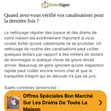
Skip
to
content
Quand avez-vous vérifié vos canalisations pour
la dernière fois ?
Le nettoyage régulier des tuyaux et des drains de
votre maison est extrêmement important si vous
voulez éviter qu’une catastrophe ne se produise. Un
nettoyage de routine des canalisations peut coûter
quelques dollars par rapport à des milliers de dollars
de dommages si quelque chose de grave devait
arriver. Beaucoup de gens ignorent qu’une inspection
rapide peut coûter encore moins cher et que la
tranquillité d’esprit qui en découle n’a pas de prix.
Sujets connexes (annonces) :
Offres Spéciales Bon Marché
Sur Les Drains De Toute La
Maison