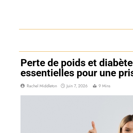
Skip
to
content
Perte de poids et diabète
essentielles pour une pri
Rachel Middleton
Juin 7, 2026
9 Mins