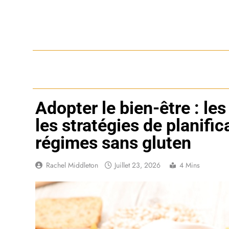
Skip
to
content
Adopter le bien-être : le
les stratégies de planifi
régimes sans gluten
Rachel Middleton
Juillet 23, 2026
4 Mins